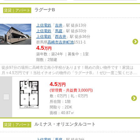
ラグーナB
賃貸｜アパート
上信電鉄
「
吉井
」駅 徒歩13分
上信電鉄
「
馬庭
」駅 徒歩33分
上信電鉄
「
西吉井
」駅 徒歩36分
群馬県
高崎市
吉井町池
1511-1
4.5
万円
築年数：築24年 ｜募集中：
1室
階数：2階建
徒歩97分の場所に高崎市立南小学校があります！眺めの良い物件です！家賃は
月々4.5万円です！当社イチオシの物件の「ラグーナB」！ぜひ一度ご覧くださ
い！できるだけ早めに不動産情報...
4.5
万
円
(管理費・共益費 3,000円)
敷：0万円｜礼：0万円
所在階：1階
間取り：2DK
面積：40.87㎡
ルミナス・オリエンタルコート
賃貸｜アパート
上信電鉄
「
馬庭
」駅 徒歩3分