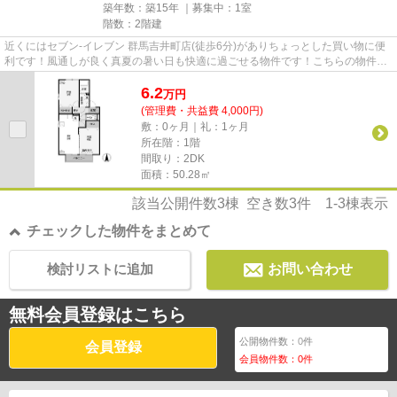
築年数：築15年 ｜募集中：
1室
階数：2階建
近くにはセブン‐イレブン 群馬吉井町店(徒歩6分)がありちょっとした買い物に便
利です！風通しが良く真夏の暑い日も快適に過ごせる物件です！こちらの物件の
家賃は6.2万です！当社イチ...
6.2
万
円
(管理費・共益費 4,000円)
敷：0ヶ月｜礼：1ヶ月
所在階：1階
間取り：2DK
面積：50.28㎡
該当公開件数
3
棟 空き数
3
件
1-3
棟表示
チェックした物件をまとめて
検討リストに追加
お問い合わせ
無料会員登録はこちら
公開物件数：
0
件
会員登録
会員物件数：
0
件