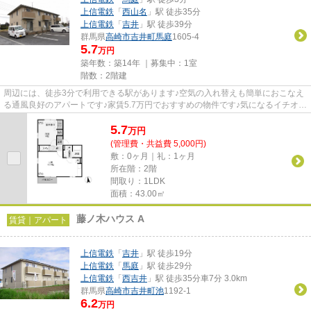
上信電鉄
「
西山名
」駅 徒歩35分
上信電鉄
「
吉井
」駅 徒歩39分
群馬県
高崎市
吉井町馬庭
1605-4
5.7
万円
築年数：築14年 ｜募集中：
1室
階数：2階建
周辺には、徒歩3分で利用できる駅があります♪空気の入れ替えも簡単におこなえ
る通風良好のアパートです♪家賃5.7万円でおすすめの物件です♪気になるイチオシ
物件情報：「ルミナス・オリ...
5.7
万
円
(管理費・共益費 5,000円)
敷：0ヶ月｜礼：1ヶ月
所在階：2階
間取り：1LDK
面積：43.00㎡
藤ノ木ハウス A
賃貸｜アパート
上信電鉄
「
吉井
」駅 徒歩19分
上信電鉄
「
馬庭
」駅 徒歩29分
上信電鉄
「
西吉井
」駅 徒歩35分車7分 3.0km
群馬県
高崎市
吉井町池
1192-1
6.2
万円