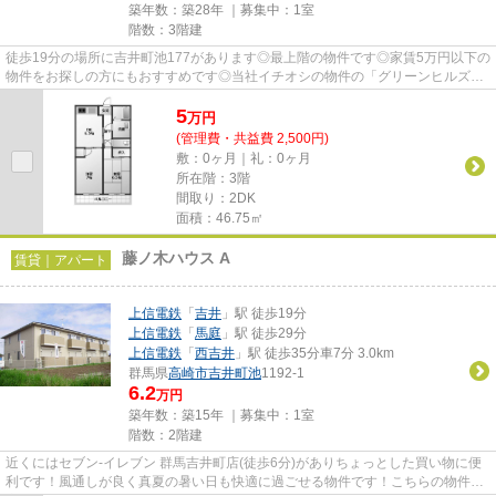
築年数：築28年 ｜募集中：
1室
階数：3階建
徒歩19分の場所に吉井町池177があります◎最上階の物件です◎家賃5万円以下の
物件をお探しの方にもおすすめです◎当社イチオシの物件の「グリーンヒルズ」
◎ぜひ一度ご覧ください◎高崎市エ...
5
万
円
(管理費・共益費 2,500円)
敷：0ヶ月｜礼：0ヶ月
所在階：3階
間取り：2DK
面積：46.75㎡
藤ノ木ハウス A
賃貸｜アパート
上信電鉄
「
吉井
」駅 徒歩19分
上信電鉄
「
馬庭
」駅 徒歩29分
上信電鉄
「
西吉井
」駅 徒歩35分車7分 3.0km
群馬県
高崎市
吉井町池
1192-1
6.2
万円
築年数：築15年 ｜募集中：
1室
階数：2階建
近くにはセブン‐イレブン 群馬吉井町店(徒歩6分)がありちょっとした買い物に便
利です！風通しが良く真夏の暑い日も快適に過ごせる物件です！こちらの物件の