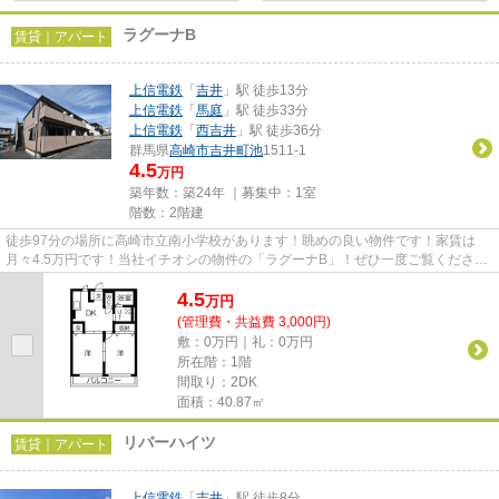
ラグーナB
賃貸｜アパート
上信電鉄
「
吉井
」駅 徒歩13分
上信電鉄
「
馬庭
」駅 徒歩33分
上信電鉄
「
西吉井
」駅 徒歩36分
群馬県
高崎市
吉井町池
1511-1
4.5
万円
築年数：築24年 ｜募集中：
1室
階数：2階建
徒歩97分の場所に高崎市立南小学校があります！眺めの良い物件です！家賃は
月々4.5万円です！当社イチオシの物件の「ラグーナB」！ぜひ一度ご覧くださ
い！できるだけ早めに不動産情報...
4.5
万
円
(管理費・共益費 3,000円)
敷：0万円｜礼：0万円
所在階：1階
間取り：2DK
面積：40.87㎡
リバーハイツ
賃貸｜アパート
上信電鉄
「
吉井
」駅 徒歩8分