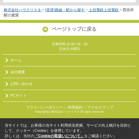
株式会社ハウスリスタ
>
(賃貸)路線・駅から探す
>
上信電鉄上信電鉄
>
西吉井
駅の賃貸
ページトップに戻る
営業時間:10:00~19：00
定休日:水曜日
ホーム
会社概要
お問い合わせ
PCサイト
プライバシーポリシー
利用規約
｜アクセスマップ
｜
Copyright(c) 株式会社ハウスリスタ All rights reserved.
当サイトでは、お客様の当サイト利用状況把握、サービス向上検討を目的と
して、クッキー（Cookie）を使用しています。
詳しくは、当社の
「Cookieの取扱いについて」
をご確認ください。