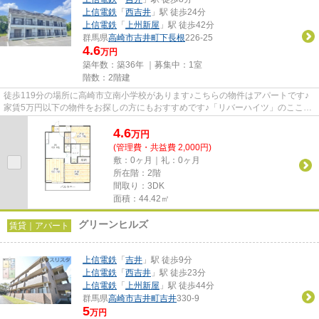
上信電鉄
「
西吉井
」駅 徒歩24分
上信電鉄
「
上州新屋
」駅 徒歩42分
群馬県
高崎市
吉井町下長根
226-25
4.6
万円
築年数：築36年 ｜募集中：
1室
階数：2階建
徒歩119分の場所に高崎市立南小学校があります♪こちらの物件はアパートです♪
家賃5万円以下の物件をお探しの方にもおすすめです♪「リバーハイツ」のここが
イチオシ♪当社スタッフが地域...
4.6
万
円
(管理費・共益費 2,000円)
敷：0ヶ月｜礼：0ヶ月
所在階：2階
間取り：3DK
面積：44.42㎡
グリーンヒルズ
賃貸｜アパート
上信電鉄
「
吉井
」駅 徒歩9分
上信電鉄
「
西吉井
」駅 徒歩23分
上信電鉄
「
上州新屋
」駅 徒歩44分
群馬県
高崎市
吉井町吉井
330-9
5
万円