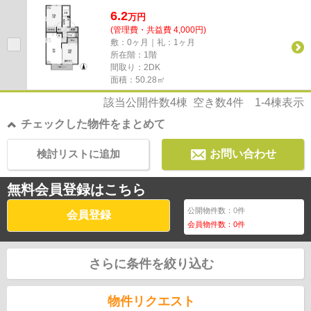
家賃は6.2万です！当社イチ...
6.2
万
円
(管理費・共益費 4,000円)
敷：0ヶ月｜礼：1ヶ月
所在階：1階
間取り：2DK
面積：50.28㎡
該当公開件数
4
棟 空き数
4
件
1-4
棟表示
チェックした物件をまとめて
検討リストに追加
お問い合わせ
無料会員登録はこちら
公開物件数：
0
件
会員登録
会員物件数：
0
件
さらに条件を絞り込む
物件リクエスト