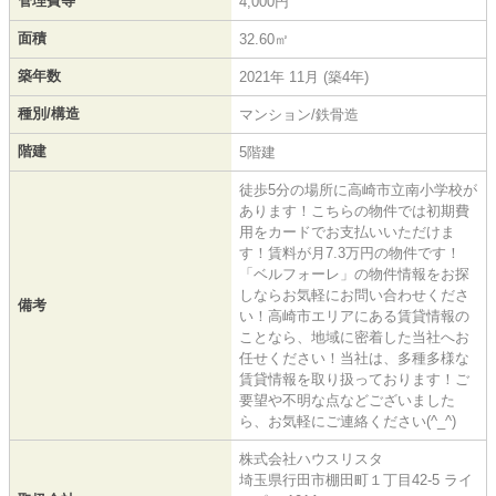
管理費等
4,000円
面積
32.60㎡
築年数
2021年 11月 (築4年)
種別/構造
マンション/鉄骨造
階建
5階建
徒歩5分の場所に高崎市立南小学校が
あります！こちらの物件では初期費
用をカードでお支払いいただけま
す！賃料が月7.3万円の物件です！
「ベルフォーレ」の物件情報をお探
しならお気軽にお問い合わせくださ
備考
い！高崎市エリアにある賃貸情報の
ことなら、地域に密着した当社へお
任せください！当社は、多種多様な
賃貸情報を取り扱っております！ご
要望や不明な点などございました
ら、お気軽にご連絡ください(^_^)
株式会社ハウスリスタ
埼玉県行田市棚田町１丁目42-5 ライ