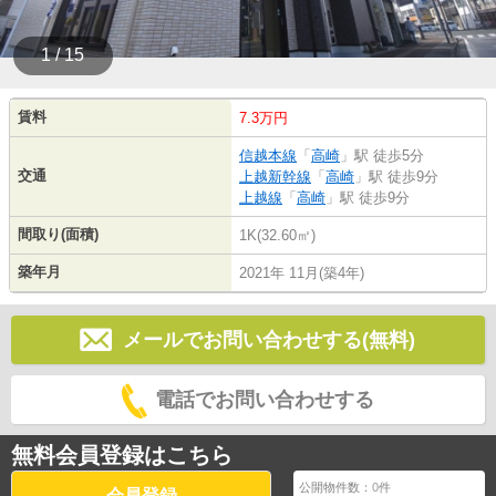
1 / 15
賃料
7.3万円
信越本線
「
高崎
」駅 徒歩5分
交通
上越新幹線
「
高崎
」駅 徒歩9分
上越線
「
高崎
」駅 徒歩9分
間取り(面積)
1K(32.60㎡)
築年月
2021年 11月(築4年)
メールでお問い合わせする(無料)
電話でお問い合わせする
無料会員登録はこちら
公開物件数：
0
件
会員登録