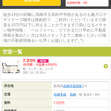
会員物件数：
0
件
徒歩14分の距離に高崎市立高松中学校があるのも魅力◎デ
ザイナーズ物件は独創的で、ご好評いただいています◎家
賃を10万円以下に抑えることができます◎気になるイチオ
シ物件情報：「ベルフォーレ」◎できるだけ早めに不動産
情報を集めたい方は当社スタッフまでご連絡ください◎地
域の不動産情報をいち早くお届けします(^_^)
空室一覧
7.3
万
円
NEW
(管理費・共益費 4,000円)
敷：1ヶ月｜礼：1ヶ月
3階 / 1K / 32.60㎡
所在地
群馬県
高崎市
新田町
2-5
交通
信越本線
「
高崎
」駅 徒歩5～9分
賃料
7.3万円