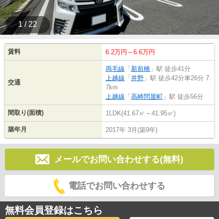
1 / 22
賃料
6.2万円～6.6万円
両毛線
「
新前橋
」駅 徒歩41分
上越線
「
井野
」駅 徒歩42分車26分 7.
交通
7km
上越線
「
高崎問屋町
」駅 徒歩56分
間取り(面積)
1LDK(41.67㎡～41.95㎡)
築年月
2017年 3月(築9年)
メールでお問い合わせする(無料)
電話でお問い合わせする
無料会員登録はこちら