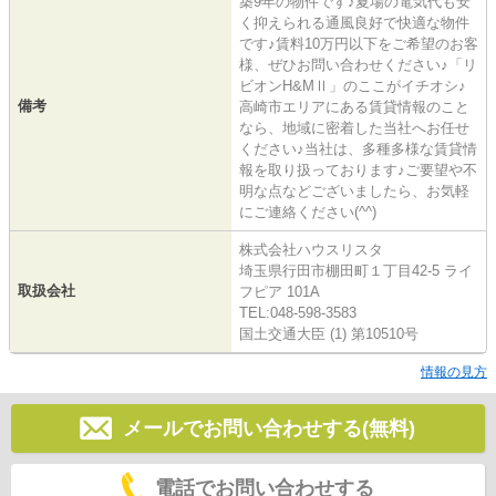
築9年の物件です♪夏場の電気代も安
く抑えられる通風良好で快適な物件
です♪賃料10万円以下をご希望のお客
様、ぜひお問い合わせください♪「リ
ビオンH&MⅡ」のここがイチオシ♪
備考
高崎市エリアにある賃貸情報のこと
なら、地域に密着した当社へお任せ
ください♪当社は、多種多様な賃貸情
報を取り扱っております♪ご要望や不
明な点などございましたら、お気軽
にご連絡ください(^^)
株式会社ハウスリスタ
埼玉県行田市棚田町１丁目42-5 ライ
取扱会社
フピア 101A
TEL:048-598-3583
国土交通大臣 (1) 第10510号
情報の見方
メールでお問い合わせする(無料)
電話でお問い合わせする