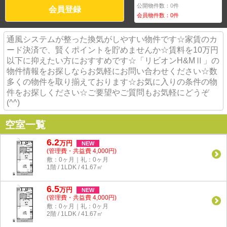
公開物件数：
0
件
会員登録
会員物件数：
0
件
通風システムが整った換気がしやすい物件です☆家賃のカ
ード決済で、賢くポイントを貯めませんか☆賃料を10万円
以下に抑えたい方におすすめです☆「リビオンH&MⅡ」の
物件情報をお探しならお気軽にお問い合わせください☆数
多くの物件を取り揃えております☆お気に入りの条件の物
件をお探しください☆ご要望やご質問もお気軽にどうぞ
(^^)
空室一覧
6.2
万
円
NEW
(管理費・共益費 4,000円)
敷：0ヶ月｜礼：0ヶ月
1階 / 1LDK / 41.67㎡
6.5
万
円
NEW
(管理費・共益費 4,000円)
敷：0ヶ月｜礼：0ヶ月
2階 / 1LDK / 41.67㎡