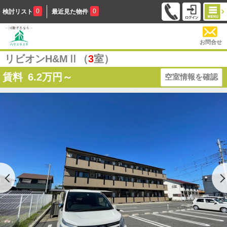
0
0
検討リスト
最近見た物件
お問合せ
リビオンH&MⅡ（
3
室）
賃料
6.2
万円～
空室情報を確認