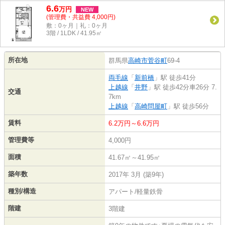
6.6
万
円
NEW
(管理費・共益費 4,000円)
敷：0ヶ月｜礼：0ヶ月
3階 / 1LDK / 41.95㎡
所在地
群馬県
高崎市
菅谷町
69-4
両毛線
「
新前橋
」駅 徒歩41分
上越線
「
井野
」駅 徒歩42分車26分 7.
交通
7km
上越線
「
高崎問屋町
」駅 徒歩56分
賃料
6.2万円～6.6万円
管理費等
4,000円
面積
41.67㎡～41.95㎡
築年数
2017年 3月 (築9年)
種別/構造
アパート/軽量鉄骨
階建
3階建