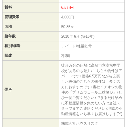
賃料
6.5万円
管理費等
4,000円
面積
50.85㎡
築年数
2010年 6月 (築16年)
種別/構造
アパート/軽量鉄骨
階建
2階建
徒歩37分の距離に高崎市立高松中学
校があるのも魅力♪こちらの物件はア
パートです♪価格6.5万円ながら充実
した設備のこちらの物件は、多くの
方におすすめです♪当社イチオシの物
備考
件の「プリムヴェール上並榎 B」♪ぜ
ひ一度ご覧ください♪できるだけ早め
に不動産情報を集めたい方は当社ス
タッフまでご連絡ください♪地域の不
動産情報をいち早くお届けします(^^)
株式会社ハウスリスタ