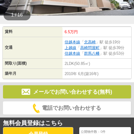
1 / 16
賃料
6.5万円
信越本線
「
北高崎
」駅 徒歩19分
交通
上越線
「
高崎問屋町
」駅 徒歩39分
信越本線
「
群馬八幡
」駅 徒歩53分
間取り(面積)
2LDK(50.85㎡)
築年月
2010年 6月(築16年)
メールでお問い合わせする(無料)
電話でお問い合わせする
無料会員登録はこちら
公開物件数：
0
件
会員登録