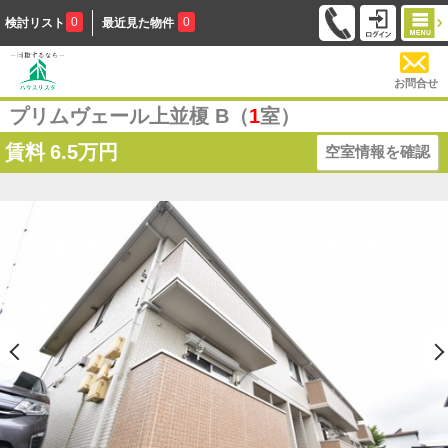
0
0
検討リスト
最近見た物件
お問合せ
プリムヴェール上並榎 B（
1
室）
賃料
6.5万円
空室情報を確認