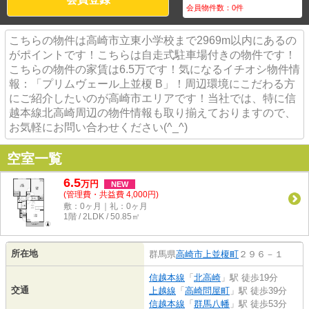
会員物件数：
0
件
こちらの物件は高崎市立東小学校まで2969m以内にあるの
がポイントです！こちらは自走式駐車場付きの物件です！
こちらの物件の家賃は6.5万です！気になるイチオシ物件情
報：「プリムヴェール上並榎 B」！周辺環境にこだわる方
にご紹介したいのが高崎市エリアです！当社では、特に信
越本線北高崎周辺の物件情報も取り揃えておりますので、
お気軽にお問い合わせください(^_^)
空室一覧
6.5
万
円
NEW
(管理費・共益費 4,000円)
敷：0ヶ月｜礼：0ヶ月
1階 / 2LDK / 50.85㎡
所在地
群馬県
高崎市
上並榎町
２９６－１
信越本線
「
北高崎
」駅 徒歩19分
交通
上越線
「
高崎問屋町
」駅 徒歩39分
信越本線
「
群馬八幡
」駅 徒歩53分