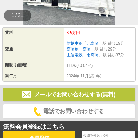
1 / 21
賃料
8.5万円
信越本線
「
北高崎
」駅 徒歩19分
交通
高崎線
「
高崎
」駅 徒歩29分
上信電鉄
「
南高崎
」駅 徒歩37分
間取り(面積)
1LDK(40.04㎡)
築年月
2024年 11月(築1年)
メールでお問い合わせする(無料)
電話でお問い合わせする
無料会員登録はこちら
公開物件数：
0
件
会員登録