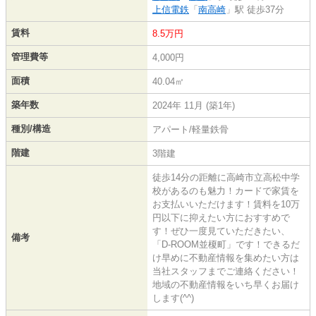
上信電鉄
「
南高崎
」駅 徒歩37分
賃料
8.5万円
管理費等
4,000円
面積
40.04㎡
築年数
2024年 11月 (築1年)
種別/構造
アパート/軽量鉄骨
階建
3階建
徒歩14分の距離に高崎市立高松中学
校があるのも魅力！カードで家賃を
お支払いいただけます！賃料を10万
円以下に抑えたい方におすすめで
す！ぜひ一度見ていただきたい、
備考
「D-ROOM並榎町」です！できるだ
け早めに不動産情報を集めたい方は
当社スタッフまでご連絡ください！
地域の不動産情報をいち早くお届け
します(^^)