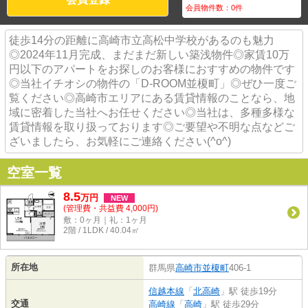
会員物件数：
0
件
徒歩14分の距離に高崎市立高松中学校があるのも魅力
◎2024年11月完成、まだまだ新しい築浅物件◎家賃10万
円以下のアパートをお探しのお客様におすすめの物件です
◎当社イチオシの物件の「D-ROOM並榎町」◎ぜひ一度ご
覧ください◎高崎市エリアにある賃貸情報のことなら、地
域に密着した当社へお任せください◎当社は、多種多様な
賃貸情報を取り扱っております◎ご要望や不明な点などご
ざいましたら、お気軽にご連絡ください(^o^)
空室一覧
8.5
万
円
NEW
(管理費・共益費 4,000円)
敷：0ヶ月｜礼：1ヶ月
2階 / 1LDK / 40.04㎡
所在地
群馬県
高崎市
並榎町
406‐1
信越本線
「
北高崎
」駅 徒歩19分
交通
高崎線
「
高崎
」駅 徒歩29分