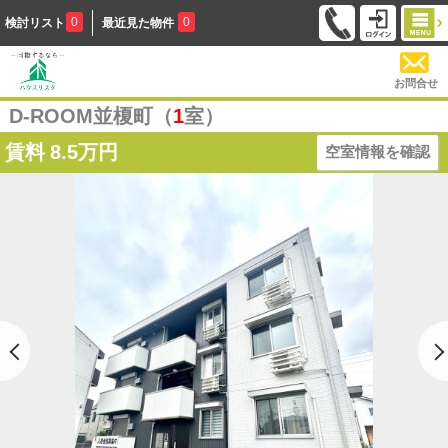
0
0
検討リスト
最近見た物件
お問合せ
D-ROOM並榎町（
1
室）
賃料
8.5万円
空室情報を確認