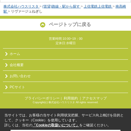
株式会社ハウスリスタ
>
(賃貸)路線・駅から探す
>
上信電鉄上信電鉄
>
南高崎
駅
>
リヴァージュねぎし
ページトップに戻る
営業時間:10:00~19：00
定休日:水曜日
ホーム
会社概要
お問い合わせ
PCサイト
プライバシーポリシー
利用規約
｜アクセスマップ
｜
Copyright(c) 株式会社ハウスリスタ All rights reserved.
当サイトでは、お客様の当サイト利用状況把握、サービス向上検討を目的と
して、クッキー（Cookie）を使用しています。
詳しくは、当社の
「Cookieの取扱いについて」
をご確認ください。