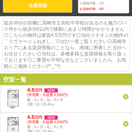
公開物件数：
0
件
会員登録
会員物件数：
0
件
徒歩39分の距離に高崎市立高松中学校があるのも魅力◎バ
ス停から徒歩3分以内で移動にあまり時間がかかりません
◎こちらの物件は家賃4.5万円です◎当社イチオシの物件の
「リヴァージュねぎし」◎ぜひ一度ご覧ください◎高崎市
エリアにある賃貸情報のことなら、地域に密着した当社へ
お任せください◎当社は、多種多様な賃貸情報を取り扱っ
ております◎ご要望や不明な点などございましたら、お気
軽にご連絡ください(*^_^*)
空室一覧
4.5
万
円
NEW
(管理費・共益費 4,500円)
敷：0ヶ月｜礼：0ヶ月
1階 / 1K / 29.44㎡
4.5
万
円
NEW
(管理費・共益費 4,500円)
敷：0ヶ月｜礼：0ヶ月
2階 / 1K / 29.44㎡