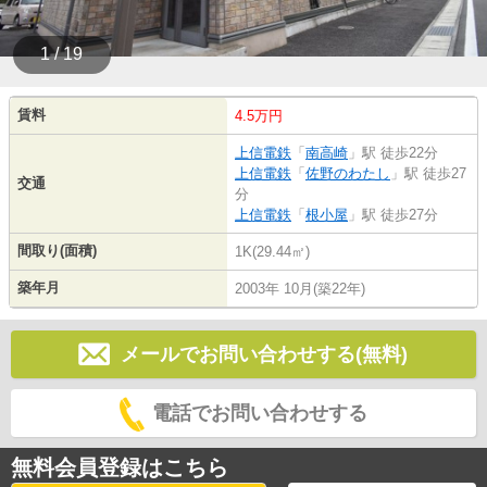
1 / 19
賃料
4.5万円
上信電鉄
「
南高崎
」駅 徒歩22分
上信電鉄
「
佐野のわたし
」駅 徒歩27
交通
分
上信電鉄
「
根小屋
」駅 徒歩27分
間取り(面積)
1K(29.44㎡)
築年月
2003年 10月(築22年)
メールでお問い合わせする(無料)
電話でお問い合わせする
無料会員登録はこちら