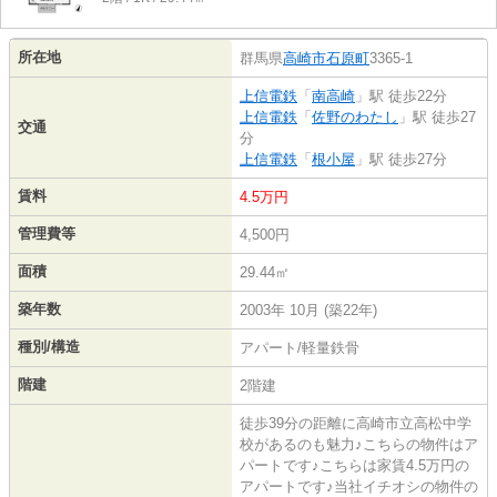
所在地
群馬県
高崎市
石原町
3365-1
上信電鉄
「
南高崎
」駅 徒歩22分
上信電鉄
「
佐野のわたし
」駅 徒歩27
交通
分
上信電鉄
「
根小屋
」駅 徒歩27分
賃料
4.5万円
管理費等
4,500円
面積
29.44㎡
築年数
2003年 10月 (築22年)
種別/構造
アパート/軽量鉄骨
階建
2階建
徒歩39分の距離に高崎市立高松中学
校があるのも魅力♪こちらの物件はア
パートです♪こちらは家賃4.5万円の
アパートです♪当社イチオシの物件の