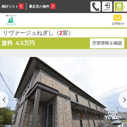
0
0
検討リスト
最近見た物件
お問合せ
リヴァージュねぎし（
2
室）
賃料
4.5
万円
空室情報を確認