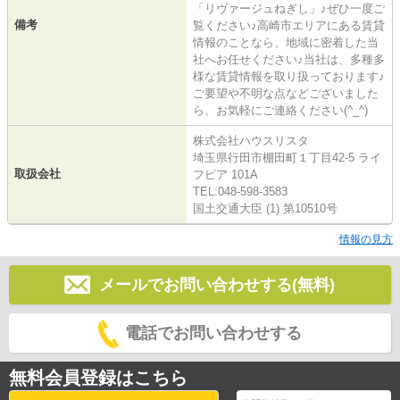
「リヴァージュねぎし」♪ぜひ一度ご
備考
覧ください♪高崎市エリアにある賃貸
情報のことなら、地域に密着した当
社へお任せください♪当社は、多種多
様な賃貸情報を取り扱っております♪
ご要望や不明な点などございました
ら、お気軽にご連絡ください(^_^)
株式会社ハウスリスタ
埼玉県行田市棚田町１丁目42-5 ライ
取扱会社
フピア 101A
TEL:048-598-3583
国土交通大臣 (1) 第10510号
情報の見方
メールでお問い合わせする(無料)
電話でお問い合わせする
無料会員登録はこちら