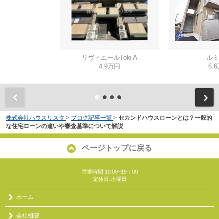
リヴィエールToki A
ルミ
4.9万円
6.
株式会社ハウスリスタ
>
ブログ記事一覧
>
セカンドハウスローンとは？一般的
な住宅ローンの違いや審査基準について解説
ページトップに戻る
営業時間:10:00~19：00
定休日:水曜日
ホーム
会社概要