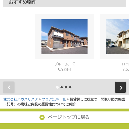
おすすめ物件
ブルーム C
ロコ
6.9万円
7.
株式会社ハウスリスタ
>
ブログ記事一覧
>
賃貸探しに役立つ！間取り図の略語
（記号）の意味と内見の重要性についてご紹介
ページトップに戻る