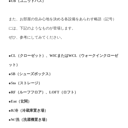
●UB（ユニットバス）
また、お部屋の住み心地を決める各設備をあらわす略語（記号）
には、下記のようなものが登場します。
ぜひ、参考にしてみてください。
●CL（クローゼット）、WICまたはWCL（ウォークインクローゼ
ット）
●SB（シューズボックス）
●Sto（ストレージ）
●RF（ルーフフロア）、LOFT（ロフト）
●Ent（玄関）
●R/冷（冷蔵庫置き場）
●W/洗（洗濯機置き場）