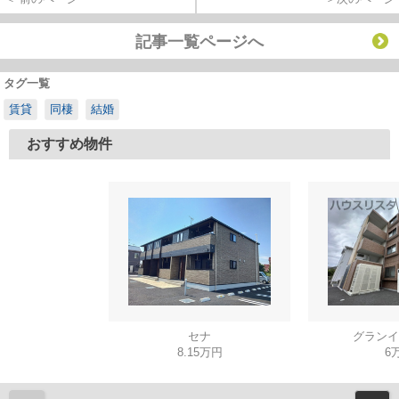
記事一覧ページへ
タグ一覧
賃貸
同棲
結婚
おすすめ物件
セナ
グランイ
8.15万円
6