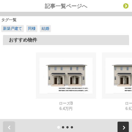
記事一覧ページへ
タグ一覧
新築戸建て
同棲
結婚
おすすめ物件
ローズB
ロー
6.4万円
6.