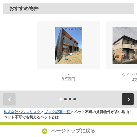
おすすめ物件
-
ヴィラリ
8.5万円
4
株式会社ハウスリスタ
>
ブログ記事一覧
>
ペット不可の賃貸物件が多い理由！
ペット不可でも飼えるペットとは
ページトップに戻る