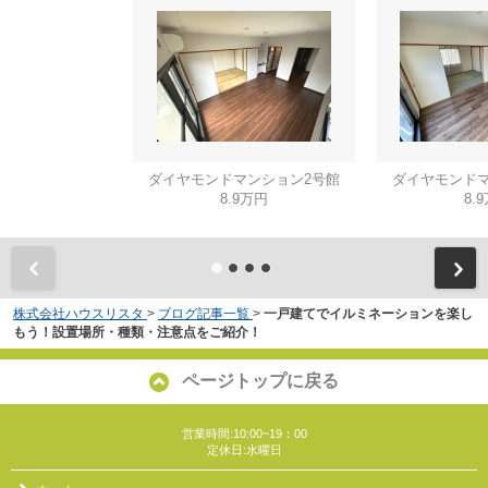
ダイヤモンドマンション2号館
ダイヤモンドマ
8.9万円
8.
株式会社ハウスリスタ
>
ブログ記事一覧
>
一戸建てでイルミネーションを楽し
もう！設置場所・種類・注意点をご紹介！
ページトップに戻る
営業時間:10:00~19：00
定休日:水曜日