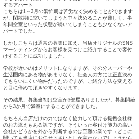
するアパート
こちらは1～3月の繁忙期は苦労なく決めることができます
が、閑散期に空いてしまうと中々決めることが難しく、半
年間空室といった状態が続いてしまうことも少なくないア
パートでした。
しかしこちらは通常の募集に加え、当店オリジナルのSNS
マーケティングからお客様を見つけご紹介することで客付
けすることに成功しました。
学校が近いのはメリットになりますが、その分スーパーや
生活圏内にある物があまりなく、社会人の方には正直決め
てもらいにくい物件だったのですが、ご紹介方法を変える
と目に停めて頂きやすくなります。
その結果、募集当初は空室が3部屋ありましたが、募集開始
から3か月で満室にすることができました。
もちろん当店だけの力ではなく協力して頂ける提携会社様
のお力添えもある訳ですが、そういった客付け能力の高い
会社かどうかを外から判断するのは至難の業です（どこに
聞いても当店にお任せ下さいとしか言わないでしょうから