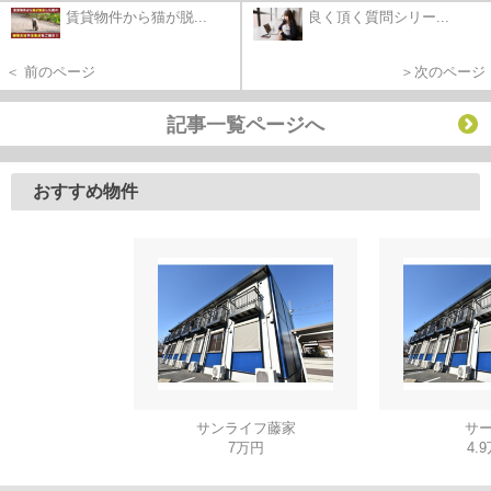
賃貸物件から猫が脱...
良く頂く質問シリー...
＜ 前のページ
＞次のページ
記事一覧ページへ
おすすめ物件
サンライフ藤家
サー
7万円
4.