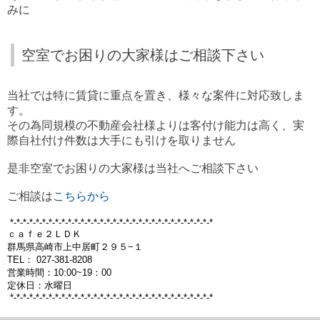
みに
空室でお困りの大家様はご相談下さい
当社では特に賃貸に重点を置き、様々な案件に対応致しま
す。
その為同規模の不動産会社様よりは客付け能力は高く、実
際自社付け件数は大手にも引けを取りません
是非空室でお困りの大家様は当社へご相談下さい
ご相談は
こちらから
*-*-*-*-*-*-*-*-*-*-*-*-*-*-*-*-*-*-*-*-*-*-*-*-*-*-*-*-*-*-*-*
ｃａｆｅ２ＬＤＫ
群馬県高崎市上中居町２９５−１
TEL： 027-381-8208
営業時間：10:00~19：00
定休日：水曜日
*-*-*-*-*-*-*-*-*-*-*-*-*-*-*-*-*-*-*-*-*-*-*-*-*-*-*-*-*-*-*-*