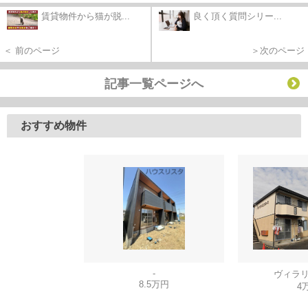
賃貸物件から猫が脱...
良く頂く質問シリー...
＜ 前のページ
＞次のページ
記事一覧ページへ
おすすめ物件
-
ヴィラリ
8.5万円
4