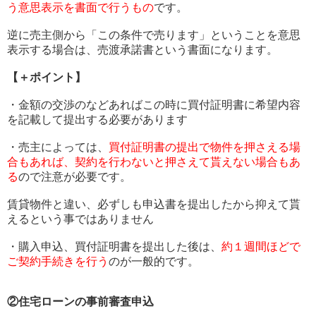
う意思表示を書面で行うもの
です。
逆に売主側から「この条件で売ります」
ということを意思
表示する場合は、
売渡承諾書という書面になります。
【＋ポイント】
・
金額の交渉のなどあればこの時に買付証明書に希望内容
を記載して
提出する必要があります
・売主によっては、
買付証明書の提出で物件を押さえる場
合もあれ
ば、契約を行わないと押さえて貰えない場合もあ
る
ので注意が必要
です。
賃貸物件と違い、
必ずしも申込書を提出したから抑えて貰
えるという事ではありませ
ん
・購入申込、買付証明書を提出した後は、
約１週間ほどで
ご契約手
続きを行う
のが一般的です。
②住宅ローンの事前審査申込