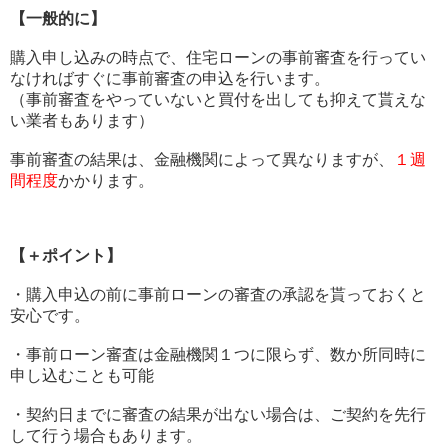
【
一般的に
】
購入申し込みの時点で、
住宅ローンの事前審査を行ってい
なければすぐに事前審査の申込を
行います。
（
事前審査をやっていないと買付を出しても抑えて貰えな
い業者もあ
ります）
事前審査の結果は、金融機関によって異なりますが、
１週
間程度
か
かります。
【＋ポイント】
・
購入申込の前に事前ローンの審査の承認を貰っておくと
安心です。
・事前ローン審査は金融機関１つに限らず、
数か所同時に
申し込むことも可能
・契約日までに審査の結果が出ない場合は、
ご契約を先行
して行う場合もあります。