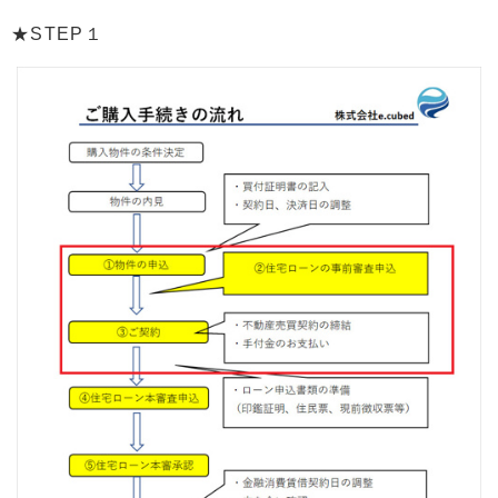
★STEP１