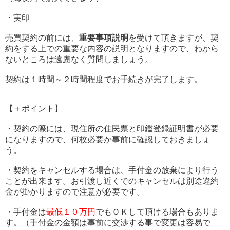
・実印
売買契約の前には、
重要事項説明
を受けて頂きますが、
契
約をする上での重要な内容の説明となりますので、
わから
ないところは遠慮なく質問しましょう。
契約は１時間～２時間程度でお手続きが完了します。
【＋ポイント】
・契約の際には、
現住所の住民票と印鑑登録証明書が必要
になりますので、
何枚必要か事前に確認しておきましょ
う。
・
契約をキャンセルする場合は、手付金の放棄により行う
ことが出来ます。お引渡し近くでのキャンセルは別途違約
金が掛かりますので注意が
必要です。
・手付金は
最低１０万円
でもＯＫして頂ける場合もありま
す。（手付金の金額は事前に交渉する事で変更は容易で