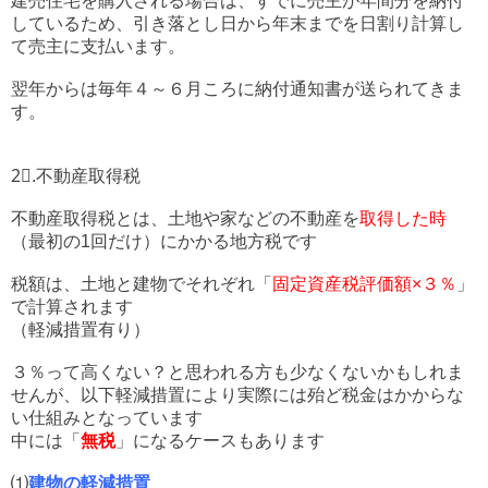
建売住宅を購入される場合は、すでに売主が年間分を納付
しているため、引き落とし日から年末までを日割り計算し
て売主に支払います。
翌年からは毎年４～６月ころに納付通知書が送られてきま
す。
2⃣.不動産取得税
不動産取得税とは、土地や家などの不動産を
取得した時
（最初の1回だけ）にかかる地方税です
税額は、土地と建物でそれぞれ「
固定資産税評価額×３％
」
で計算されます
（軽減措置有り）
３％って高くない？と思われる方も少なくないかもしれま
せんが、以下軽減措置により実際には殆ど税金はかからな
い仕組みとなっています
中には「
無税
」になるケースもあります
⑴
建物の軽減措置