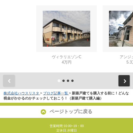
ヴィラリエゾンC
アンジ
4万円
5.
株式会社ハウスリスタ
>
ブログ記事一覧
>
新築戸建てを購入する前に！どんな
税金がかかるのかチェックしておこう！（新築戸建て購入編）
ページトップに戻る
営業時間:10:00~19：00
定休日:水曜日