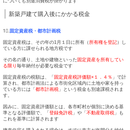
についても別途消費税が掛かります
新築戸建て購入後にかかる税金
1⃣.
固定資産税・都市計画税
固定資産税は、その年の1月１日に所有（
所有権を登記
）し
ている方に課せられる地方税です
その名の通り、土地や建物といった
固定資産を所有してい
る限り
毎年納付が必要な税金です
固定資産税の税額は、「
固定資産税評価額×１．４％
」で計
算され、都市計画法による市街化区域内に土地や家を持っ
ている方には「
都市計画税
」という税金も別途課税されま
す。
因みに、固定資産評価額とは、各市町村が個別に決める基
準となる評価額で、「
登録免許税
」や「
不動産取得税
」も
これを基準に計算されます