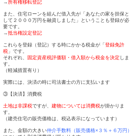
→
所有権移転登記
また、住宅ローンを組んだ借入先が「あなたの家を担保と
して２０００万円を融資しました」ということも登録が必
要です。
→
抵当権設定登記
これらを登録（登記）する時にかかる税金が「
登録免許
税
」です。
それぞれ、
固定資産税評価額・借入額から税金を決定
しま
す。
（軽減措置有り）
実際には、決済の時に司法書士の方に支払います
③【決済】消費税
土地は非課税
ですが、
建物については消費税
が掛かりま
す。
（建売住宅の販売価格は、税込表示になっています）
また、金額の大きい
仲介手数料（販売価格×３％＋６万円）