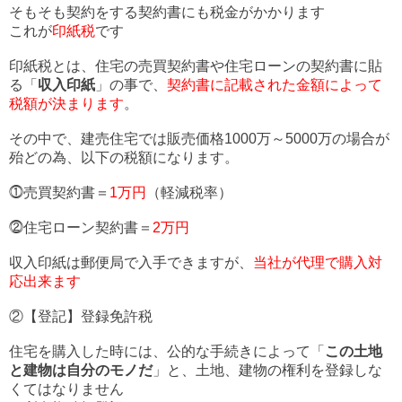
そもそも契約をする契約書にも税金がかかります
これが
印紙税
です
印紙税とは、住宅の売買契約書や住宅ローンの契約書に貼
る「
収入印紙
」の事で、
契約書に記載された金額によって
税額が決まります
。
その中で、建売住宅では販売価格1000万～5000万の場合が
殆どの為、以下の税額になります。
⓵売買契約書＝
1万円
（軽減税率）
⓶住宅ローン契約書＝
2万円
収入印紙は郵便局で入手できますが、
当社が代理で購入対
応出来ます
②【登記】登録免許税
住宅を購入した時には、公的な手続きによって「
この土地
と建物は自分のモノだ
」と、土地、建物の権利を登録しな
くてはなりません