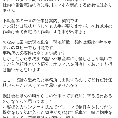
社内の報告電話の為に専用スマホを契約する必要性はあり
ません
不動産屋の一番の仕事は案内、契約です
この部分は現状どうしても人手が要りますが、それ以外の
作業は全て自宅での作業にする事が出来ます
ちなみに案内は現地集合、現地解散、契約は極論cafeやホ
テルのロビーでも可能です
事務所の必要性は全く無い訳です
しかしながら事務所の無い不動産屋には怪しさしか無いで
すから信頼性という部分でオフィスを所有しておいても損
は無いかと思います
ここまで話を進めると事務所に出勤するのってどれだけ無
駄だったんだろう？って思いませんか？
僕は会社勤めの時からこの仕事って事務所に来る必要ある
のかな？って思ってました
お客様とカウンターを挟んでパソコンで物件を探しながら
提案をして気に入った物件があれば営業車で一緒に物件を
見に行って、問題無ければ申込～契約