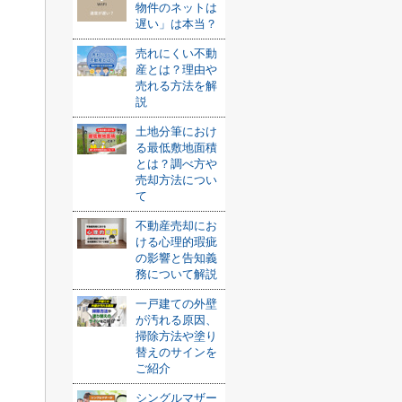
物件のネットは
遅い」は本当？
売れにくい不動
産とは？理由や
売れる方法を解
説
土地分筆におけ
る最低敷地面積
とは？調べ方や
売却方法につい
て
不動産売却にお
ける心理的瑕疵
の影響と告知義
務について解説
一戸建ての外壁
が汚れる原因、
掃除方法や塗り
替えのサインを
ご紹介
シングルマザー