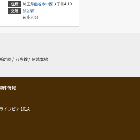
住所
埼玉県
熊谷市
中西
３丁目4-19
交通
熊谷駅
徒歩20分
新幹線
/
八高線
/
信越本線
物件情報
ライフピア 101A