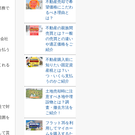
不動産売却で希
望価格にこだわ
業務で
るべき理由と
は？
不動産の親族間
売買とは？一般
理会社
の売買との違い
や適正価格をご
を払う
紹介
不動産購入前に
くれる
知りたい固定資
産税とは？い
つ・いくら支払
うのかご紹介
土地売却時に注
意すべき地中埋
設物とは？調
社で対
査・撤去方法を
ご紹介！
範囲を
フラット35を利
用してマイホー
して貰
ムを購入するた