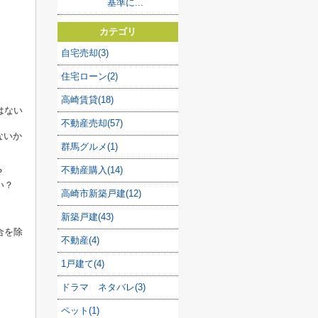
基準に...
カテゴリ
自宅売却(3)
住宅ローン(2)
高崎賃貸(18)
はない
不動産売却(57)
ないか
群馬グルメ(1)
不動産購入(14)
？
い？
高崎市新築戸建(12)
新築戸建(43)
合を除
不動産(4)
1戸建て(4)
ドラマ ネタバレ(3)
ペット(1)