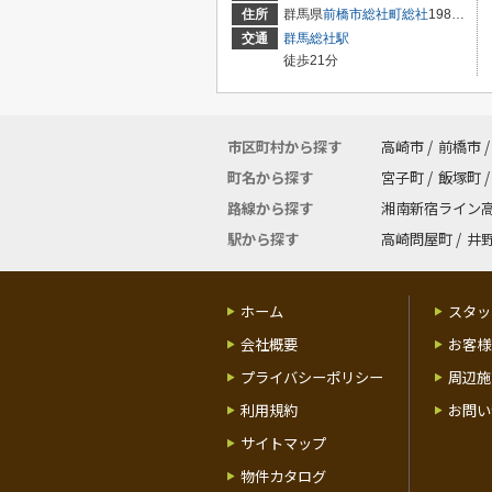
住所
群馬県
前橋市
総社町総社
1981-1
交通
群馬総社駅
徒歩21分
市区町村から探す
高崎市
/
前橋市
/
町名から探す
宮子町
/
飯塚町
/
路線から探す
湘南新宿ライン
駅から探す
高崎問屋町
/
井
ホーム
スタッ
会社概要
お客様
プライバシーポリシー
周辺施
利用規約
お問い
サイトマップ
物件カタログ