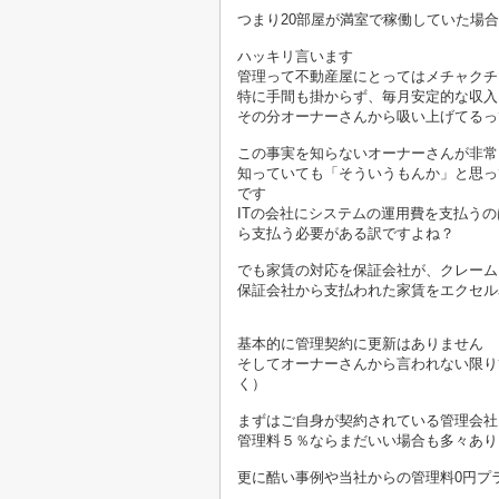
つまり20部屋が満室で稼働していた場
ハッキリ言います
管理って不動産屋にとってはメチャクチ
特に手間も掛からず、毎月安定的な収入
その分オーナーさんから吸い上げてるっ
この事実を知らないオーナーさんが非常
知っていても「そういうもんか」と思っ
です
ITの会社にシステムの運用費を支払う
ら支払う必要がある訳ですよね？
でも家賃の対応を保証会社が、クレーム
保証会社から支払われた家賃をエクセル
基本的に管理契約に更新はありません
そしてオーナーさんから言われない限り
く）
まずはご自身が契約されている管理会社
管理料５％ならまだいい場合も多々あり
更に酷い事例や当社からの管理料0円プ