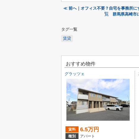
≪ 前へ｜オフィス不要？自宅を事務所に
覧
群馬県高崎市
タグ一覧
賃貸
おすすめ物件
グラッツェ
6.5万円
賃料
種別
アパート