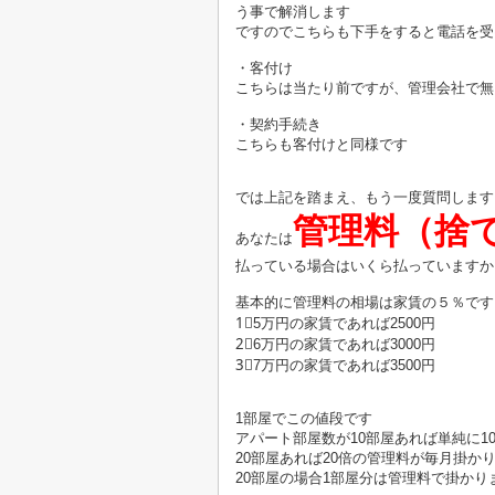
う事で解消します
ですのでこちらも下手をすると電話を受
・客付け
こちらは当たり前ですが、管理会社で無
・契約手続き
こちらも客付けと同様です
では上記を踏まえ、もう一度質問します
管理料（捨
あなたは
払っている場合はいくら払っていますか
基本的に管理料の相場は家賃の５％です
1⃣5万円の家賃であれば2500円
2⃣6万円の家賃であれば3000円
3⃣7万円の家賃であれば3500円
1部屋でこの値段です
アパート部屋数が10部屋あれば単純に1
20部屋あれば20倍の管理料が毎月掛か
20部屋の場合1部屋分は管理料で掛かり