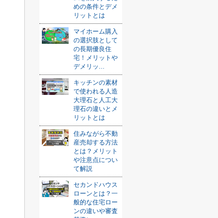
めの条件とデメ
リットとは
マイホーム購入
の選択肢として
の長期優良住
宅！メリットや
デメリッ...
キッチンの素材
で使われる人造
大理石と人工大
理石の違いとメ
リットとは
住みながら不動
産売却する方法
とは？メリット
や注意点につい
て解説
セカンドハウス
ローンとは？一
般的な住宅ロー
ンの違いや審査