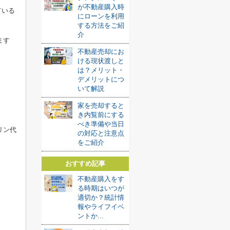
が不動産購入時
ている
にローンを利用
する方法をご紹
介
ます
不動産売却にお
ける現状渡しと
は？メリット・
デメリットにつ
いて解説
家を売却すると
き内覧前にする
べき準備や当日
リン代
の対応と注意点
をご紹介
おすすめ記事
不動産購入をす
る時期はいつが
適切か？統計情
報やライフイベ
ントか...