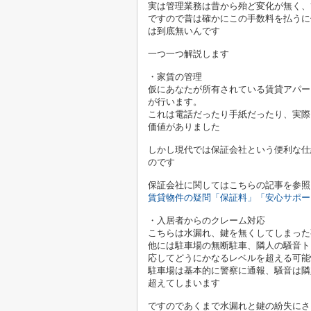
実は管理業務は昔から殆ど変化が無く、
ですので昔は確かにこの手数料を払うに
は到底無いんです
一つ一つ解説します
・家賃の管理
仮にあなたが所有されている賃貸アパー
が行います。
これは電話だったり手紙だったり、実際
価値がありました
しかし現代では保証会社という便利な仕
のです
保証会社に関してはこちらの記事を参照
賃貸物件の疑問「保証料」「安心サポー
・入居者からのクレーム対応
こちらは水漏れ、鍵を無くしてしまった
他には駐車場の無断駐車、隣人の騒音ト
応してどうにかなるレベルを超える可能
駐車場は基本的に警察に通報、騒音は隣
超えてしまいます
ですのであくまで水漏れと鍵の紛失にさ