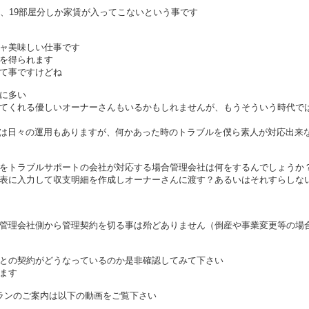
合、19部屋分しか家賃が入ってこないという事です
ャ美味しい仕事です
を得られます
て事ですけどね
に多い
てくれる優しいオーナーさんもいるかもしれませんが、もうそういう時代で
のは日々の運用もありますが、何かあった時のトラブルを僕ら素人が対応出来
をトラブルサポートの会社が対応する場合管理会社は何をするんでしょうか
表に入力して収支明細を作成しオーナーさんに渡す？あるいはそれすらしな
管理会社側から管理契約を切る事は殆どありません（倒産や事業変更等の場
との契約がどうなっているのか是非確認してみて下さい
ます
ランのご案内は以下の動画をご覧下さい