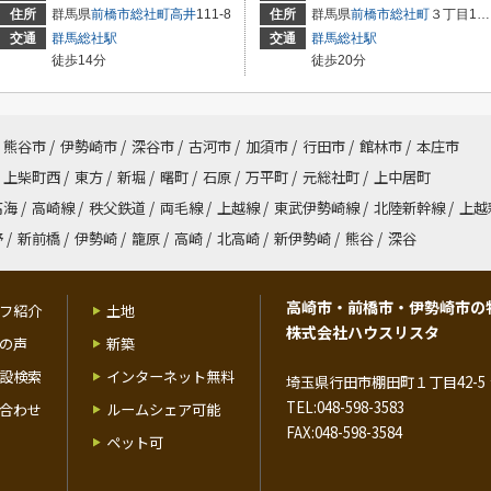
住所
群馬県
前橋市
総社町高井
111-8
住所
群馬県
前橋市
総社町
３丁目13-3
交通
群馬総社駅
交通
群馬総社駅
徒歩14分
徒歩20分
熊谷市
/
伊勢崎市
/
深谷市
/
古河市
/
加須市
/
行田市
/
館林市
/
本庄市
上柴町西
/
東方
/
新堀
/
曙町
/
石原
/
万平町
/
元総社町
/
上中居町
高海
/
高崎線
/
秩父鉄道
/
両毛線
/
上越線
/
東武伊勢崎線
/
北陸新幹線
/
上越
野
/
新前橋
/
伊勢崎
/
籠原
/
高崎
/
北高崎
/
新伊勢崎
/
熊谷
/
深谷
高崎市・前橋市・伊勢崎市の
フ紹介
土地
株式会社ハウスリスタ
の声
新築
設検索
インターネット無料
埼玉県行田市棚田町１丁目42-5 
TEL:048-598-3583
合わせ
ルームシェア可能
FAX:048-598-3584
ペット可