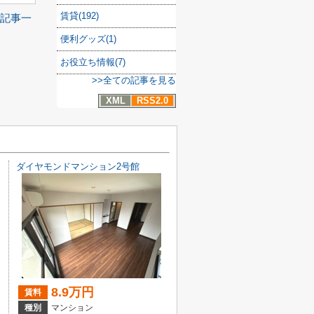
賃貸(192)
記事一
便利グッズ(1)
お役立ち情報(7)
>>全ての記事を見る
XML
RSS2.0
ダイヤモンドマンション2号館
8.9万円
賃料
種別
マンション