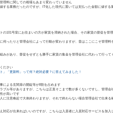
管理料に関しての相場もあまり変わっていません
値する業務だったのですが、IT化した現代に置いては支払った金額に値する
トの101号室にお住まいの方が家賃を滞納された場合、その家賃の督促を管
に伺ったりと管理会社によって行動が変わりますが、昔はここにこそ管理料
組みがあり、督促をせずとも勝手に家賃の集金を管理会社に代わって行って
ください
ト」「更新料」って何？絶対必要？に答えてみました！
事による玄関扉の開錠等が8割を占めます
ラブル等がありますが、こちらは正直そこまで数が多くないですし、管理会
性が高いです
人に注意喚起で大体終わりますが、それで終わらない場合管理会社で出来る
え対応が出来ればいいのですが、こちらは入居者に入居対応サービスを加入