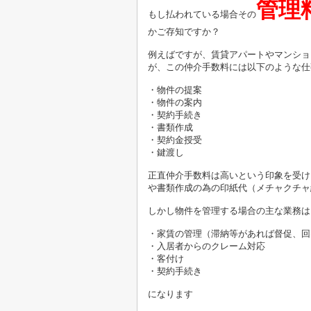
管理
もし払われている場合その
かご存知ですか？
例えばですが、賃貸アパートやマンショ
が、この仲介手数料には以下のような仕
・物件の提案
・物件の案内
・契約手続き
・書類作成
・契約金授受
・鍵渡し
正直仲介手数料は高いという印象を受け
や書類作成の為の印紙代（メチャクチャ
しかし物件を管理する場合の主な業務は
・家賃の管理（滞納等があれば督促、回
・入居者からのクレーム対応
・客付け
・契約手続き
になります