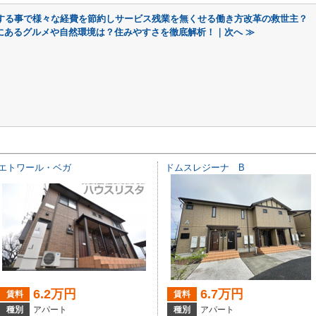
する事で様々な経費を節約しサービス残業を無くせる働き方改革の救世主？
にあるグルメや自然環境は？住みやすさを徹底解析！｜次へ ≫
エトワール・ベガ
ドムスレジーナ B
6.2万円
6.7万円
賃料
賃料
種別
アパート
種別
アパート