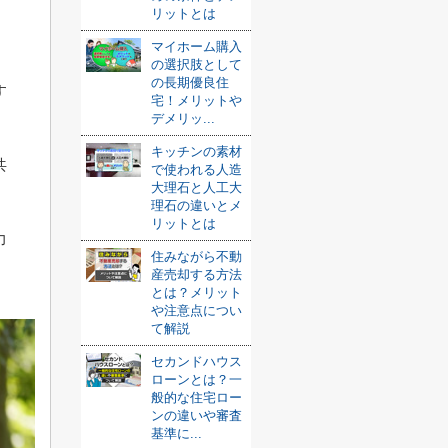
リットとは
マイホーム購入
の選択肢として
の長期優良住
す
宅！メリットや
デメリッ...
キッチンの素材
共
で使われる人造
大理石と人工大
理石の違いとメ
リットとは
力
住みながら不動
産売却する方法
とは？メリット
や注意点につい
て解説
セカンドハウス
ローンとは？一
般的な住宅ロー
ンの違いや審査
基準に...