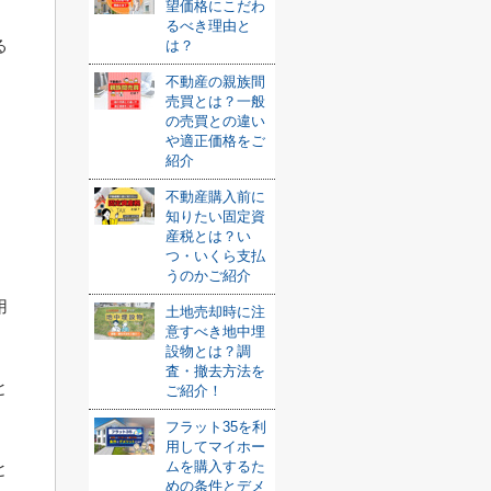
。
望価格にこだわ
るべき理由と
る
は？
不動産の親族間
売買とは？一般
の売買との違い
や適正価格をご
紹介
不動産購入前に
知りたい固定資
産税とは？い
つ・いくら支払
うのかご紹介
用
土地売却時に注
意すべき地中埋
設物とは？調
査・撤去方法を
と
ご紹介！
フラット35を利
用してマイホー
ムを購入するた
と
めの条件とデメ