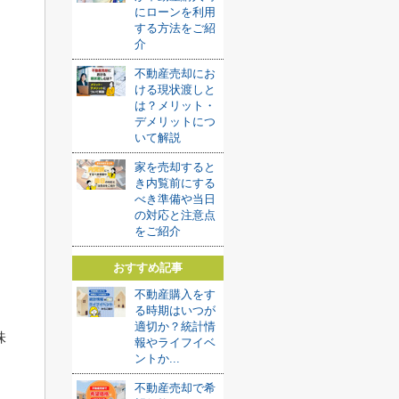
にローンを利用
する方法をご紹
介
不動産売却にお
ける現状渡しと
は？メリット・
デメリットにつ
いて解説
家を売却すると
き内覧前にする
べき準備や当日
の対応と注意点
をご紹介
おすすめ記事
不動産購入をす
る時期はいつが
適切か？統計情
味
報やライフイベ
ントか...
不動産売却で希