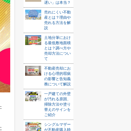
遅い」は本当？
売れにくい不動
産とは？理由や
売れる方法を解
説
土地分筆におけ
る最低敷地面積
とは？調べ方や
売却方法につい
て
不動産売却にお
ける心理的瑕疵
の影響と告知義
務について解説
一戸建ての外壁
が汚れる原因、
掃除方法や塗り
た
替えのサインを
ご紹介
シングルマザー
に
が不動産購入時