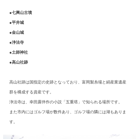
●七興山古墳
●平井城
●金山城
●浄法寺
●土師神社
●高山社跡
高山社跡は国指定の史跡となっており、富岡製糸場と絹産業遺産
群を構成する資産です。
浄法寺は、幸田露伴作の小説「五重塔」で知られる場所です。
また市内にはゴルフ場が数件あり、ゴルフ場の隣には湖もありま
す。