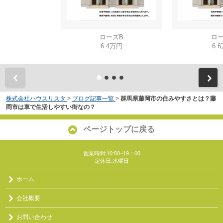
ローズB
ロー
6.4万円
6.
株式会社ハウスリスタ
>
ブログ記事一覧
>
群馬県藤岡市の住みやすさとは？藤
岡市は車で生活しやすい街なの？
ページトップに戻る
営業時間:10:00~19：00
定休日:水曜日
ホーム
会社概要
お問い合わせ