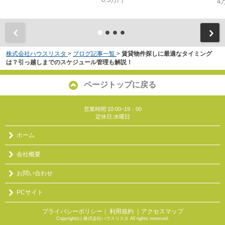
4
株式会社ハウスリスタ
>
ブログ記事一覧
>
賃貸物件探しに最適なタイミング
は？引っ越しまでのスケジュール管理も解説！
ページトップに戻る
営業時間:10:00~19：00
定休日:水曜日
ホーム
会社概要
お問い合わせ
PCサイト
プライバシーポリシー
利用規約
｜アクセスマップ
｜
Copyright(c) 株式会社ハウスリスタ All rights reserved.