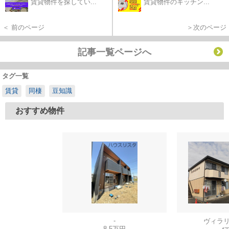
賃貸物件を探してい...
賃貸物件のキッチン...
＜ 前のページ
＞次のページ
記事一覧ページへ
タグ一覧
賃貸
同棲
豆知識
おすすめ物件
-
ヴィラリ
8.5万円