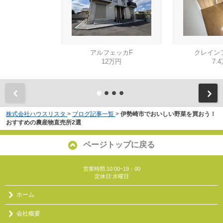
アルフェッカF
クレイン
12万円
7.
株式会社ハウスリスタ
>
ブログ記事一覧
>
伊勢崎市でおいしい野菜を買おう！
おすすめの農産物直売所2選
ページトップに戻る
営業時間:10:00~19：00
定休日:水曜日
ホーム
会社概要