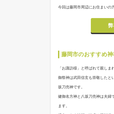
今回は藤岡市周辺にお住まいの
弊
藤岡市のおすすめ神
「お諏訪様」と呼ばれて親しまれ
御祭神は武田信玄も崇敬したと
坂刀売神です。
健御名方神と八坂刀売神は夫婦
ます。