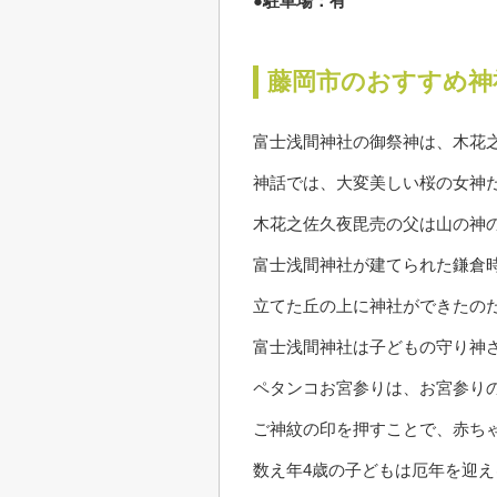
●駐車場：有
藤岡市のおすすめ神
富士浅間神社の御祭神は、木花
神話では、大変美しい桜の女神
木花之佐久夜毘売の父は山の神
富士浅間神社が建てられた鎌倉
立てた丘の上に神社ができたの
富士浅間神社は子どもの守り神
ペタンコお宮参りは、お宮参り
ご神紋の印を押すことで、赤ち
数え年4歳の子どもは厄年を迎