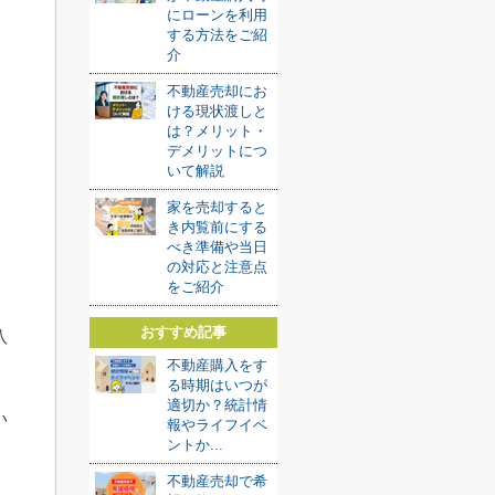
にローンを利用
する方法をご紹
介
不動産売却にお
ける現状渡しと
は？メリット・
デメリットにつ
いて解説
家を売却すると
き内覧前にする
べき準備や当日
の対応と注意点
をご紹介
おすすめ記事
八
不動産購入をす
る時期はいつが
適切か？統計情
い
報やライフイベ
ントか...
不動産売却で希