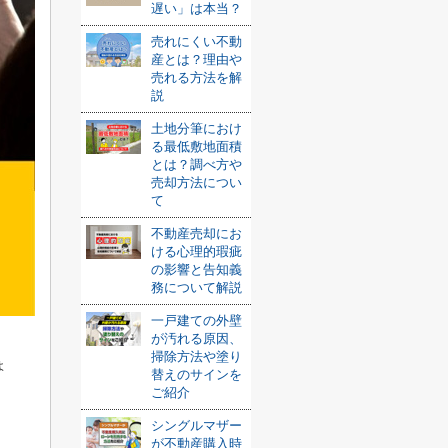
遅い」は本当？
売れにくい不動
産とは？理由や
売れる方法を解
説
土地分筆におけ
る最低敷地面積
とは？調べ方や
売却方法につい
て
不動産売却にお
ける心理的瑕疵
の影響と告知義
務について解説
一戸建ての外壁
が汚れる原因、
掃除方法や塗り
ょ
替えのサインを
ご紹介
シングルマザー
が不動産購入時