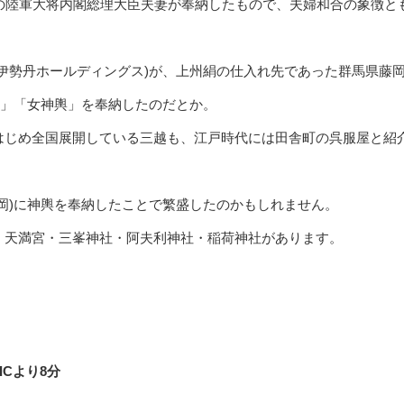
代の陸軍大将内閣総理大臣夫妻が奉納したもので、夫婦和合の象徴と
伊勢丹ホールディングス)が、上州絹の仕入れ先であった群馬県藤
輿」「女神輿」を奉納したのだとか。
はじめ全国展開している三越も、江戸時代には田舎町の呉服屋と紹
岡)に神輿を奉納したことで繁盛したのかもしれません。
・天満宮・三峯神社・阿夫利神社・稲荷神社があります。
Cより8分