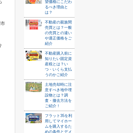
も
望価格にこだわ
るべき理由と
は？
不動産の親族間
岡市
売買とは？一般
の売買との違い
や適正価格をご
紹介
介
不動産購入前に
知りたい固定資
産税とは？い
つ・いくら支払
うのかご紹介
土地売却時に注
意すべき地中埋
設物とは？調
査・撤去方法を
ご紹介！
フラット35を利
用してマイホー
ムを購入するた
めの条件とデメ