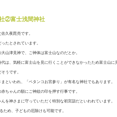
社②富士浅間神社
之佐久夜毘売です。
だったとされています。
の大山津見神で、ご神体は富士山なのだとか。
時代は、気軽に富士山を見に行くことができなかったため富士山に
だそうです。
さまといわれ、「ペタンコお宮参り」が有名な神社でもあります。
の赤ちゃんの額にご神紋の印を押す行事です。
ゃんを神さまに守っていただく特別な初宮詣だといわれています。
えるため、子どもの厄除けも可能です。