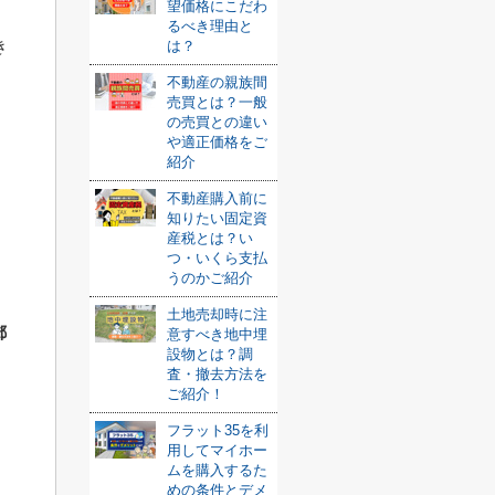
望価格にこだわ
るべき理由と
き
は？
不動産の親族間
売買とは？一般
の売買との違い
や適正価格をご
紹介
不動産購入前に
知りたい固定資
産税とは？い
つ・いくら支払
うのかご紹介
土地売却時に注
郵
意すべき地中埋
設物とは？調
査・撤去方法を
ご紹介！
フラット35を利
用してマイホー
ムを購入するた
めの条件とデメ