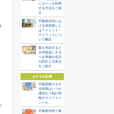
にローンを利用
する方法をご紹
介
不動産売却にお
け
ける現状渡しと
は？メリット・
デメリットにつ
いて解説
家を売却すると
き内覧前にする
べき準備や当日
の対応と注意点
をご紹介
おすすめ記事
不動産購入をす
る時期はいつが
適切か？統計情
報やライフイベ
ントか...
で
不動産売却で希