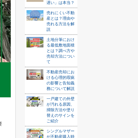
遅い」は本当？
売れにくい不動
産とは？理由や
売れる方法を解
説
土地分筆におけ
る最低敷地面積
とは？調べ方や
売却方法につい
て
不動産売却にお
ける心理的瑕疵
の影響と告知義
務について解説
一戸建ての外壁
が汚れる原因、
掃除方法や塗り
替えのサインを
ご紹介
要
シングルマザー
が不動産購入時