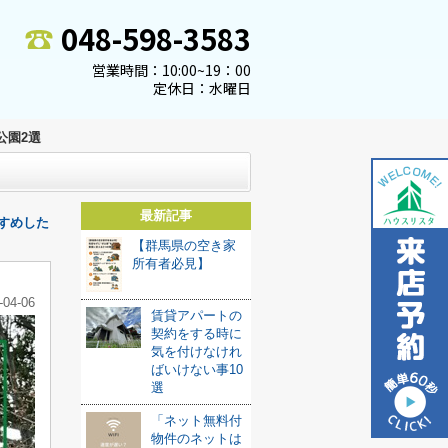
048-598-3583
営業時間：10:00~19：00
定休日：水曜日
公園2選
最新記事
すめした
【群馬県の空き家
所有者必見】
-04-06
賃貸アパートの
契約をする時に
気を付けなけれ
ばいけない事10
選
「ネット無料付
物件のネットは