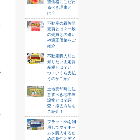
望価格にこだわ
るべき理由と
は？
不動産の親族間
よ
売買とは？一般
の売買との違い
や適正価格をご
紹介
不動産購入前に
知りたい固定資
産税とは？い
ま
つ・いくら支払
うのかご紹介
土地売却時に注
意すべき地中埋
設物とは？調
査・撤去方法を
ご紹介！
メ
フラット35を利
用してマイホー
ムを購入するた
めの条件とデメ