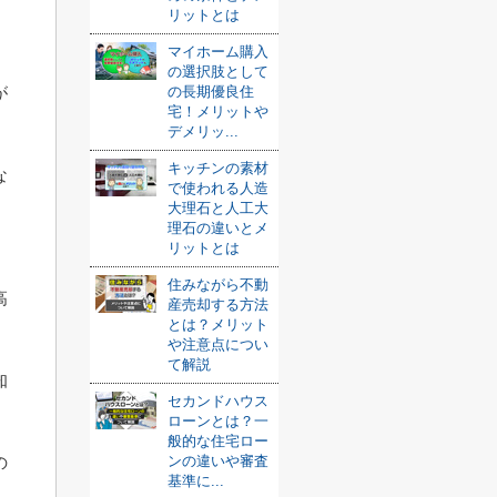
リットとは
マイホーム購入
の選択肢として
が
の長期優良住
宅！メリットや
デメリッ...
キッチンの素材
な
で使われる人造
大理石と人工大
理石の違いとメ
リットとは
住みながら不動
高
産売却する方法
とは？メリット
や注意点につい
て解説
知
セカンドハウス
ローンとは？一
般的な住宅ロー
の
ンの違いや審査
基準に...