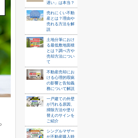
遅い」は本当？
売れにくい不動
産とは？理由や
売れる方法を解
説
土地分筆におけ
る最低敷地面積
とは？調べ方や
売却方法につい
て
不動産売却にお
ける心理的瑕疵
の影響と告知義
務について解説
一戸建ての外壁
が汚れる原因、
掃除方法や塗り
替えのサインを
ご紹介
っ
シングルマザー
が不動産購入時