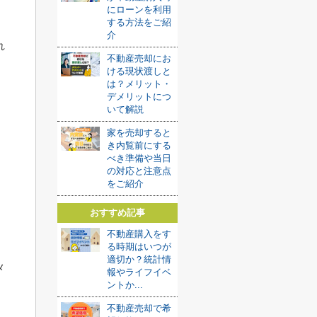
にローンを利用
する方法をご紹
介
れ
不動産売却にお
ける現状渡しと
は？メリット・
デメリットにつ
いて解説
家を売却すると
き内覧前にする
べき準備や当日
の対応と注意点
をご紹介
おすすめ記事
不動産購入をす
る時期はいつが
適切か？統計情
メ
報やライフイベ
ントか...
不動産売却で希