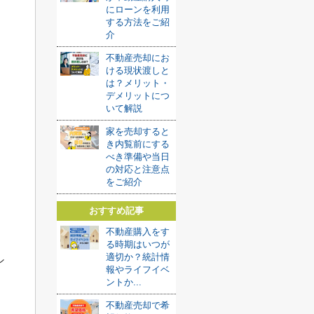
にローンを利用
する方法をご紹
介
不動産売却にお
ける現状渡しと
は？メリット・
デメリットにつ
いて解説
家を売却すると
き内覧前にする
べき準備や当日
の対応と注意点
をご紹介
い
おすすめ記事
不動産購入をす
る時期はいつが
適切か？統計情
ン
報やライフイベ
ントか...
不動産売却で希