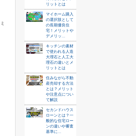
リットとは
マイホーム購入
の選択肢として
トミ
の長期優良住
宅！メリットや
デメリッ...
。
キッチンの素材
で使われる人造
大理石と人工大
理石の違いとメ
リットとは
住みながら不動
産売却する方法
い
とは？メリット
や注意点につい
て解説
セカンドハウス
ローンとは？一
般的な住宅ロー
ンの違いや審査
基準に...