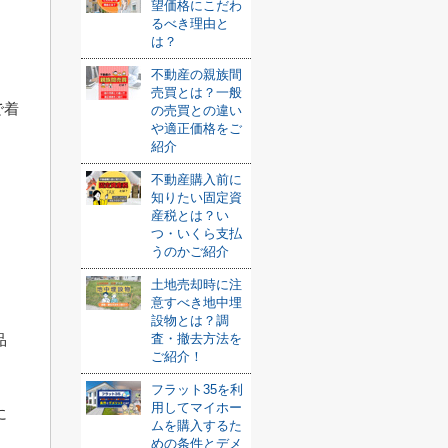
望価格にこだわ
るべき理由と
は？
不動産の親族間
売買とは？一般
で着
の売買との違い
や適正価格をご
紹介
不動産購入前に
知りたい固定資
い
産税とは？い
つ・いくら支払
うのかご紹介
土地売却時に注
意すべき地中埋
設物とは？調
品
査・撤去方法を
ご紹介！
フラット35を利
用してマイホー
に
ムを購入するた
めの条件とデメ