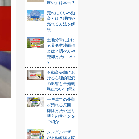
遅い」は本当？
売れにくい不動
産とは？理由や
売れる方法を解
説
土地分筆におけ
る最低敷地面積
とは？調べ方や
売却方法につい
て
不動産売却にお
ける心理的瑕疵
の影響と告知義
務について解説
一戸建ての外壁
が汚れる原因、
掃除方法や塗り
替えのサインを
ご紹介
シングルマザー
が不動産購入時