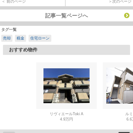
＜ 前のページ
＞次のページ
記事一覧ページへ
タグ一覧
売却
税金
住宅ローン
おすすめ物件
リヴィエールToki A
ルミ
4.9万円
6.