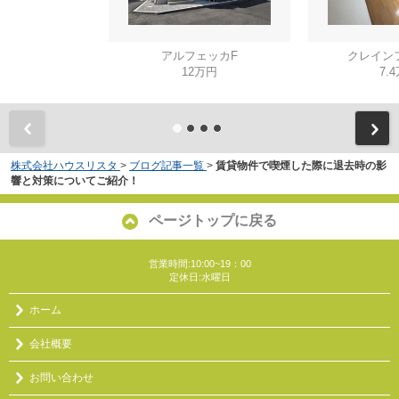
アルフェッカF
クレイン
12万円
7.
株式会社ハウスリスタ
>
ブログ記事一覧
>
賃貸物件で喫煙した際に退去時の影
響と対策についてご紹介！
ページトップに戻る
営業時間:10:00~19：00
定休日:水曜日
ホーム
会社概要
お問い合わせ