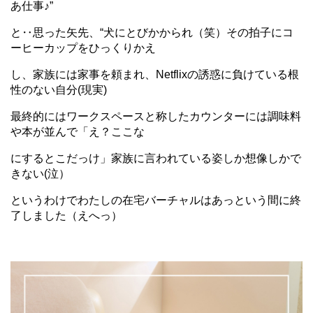
あ仕事♪”
と‥思った矢先、“犬にとびかかられ（笑）その拍子にコ
ーヒーカップをひっくりかえ
し、家族
には家事を頼まれ、Netflixの誘惑に負けている根
性のない自分(現実)
最終的にはワークスペースと称したカウンターには調味料
や本が並んで「え？ここな
にすると
こだっけ」家族に言われている姿しか想像しかで
きない(泣）
というわけでわたしの在宅バーチャルはあっという間に終
了しました（えへっ）