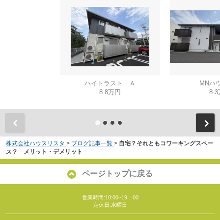
ハイトラスト Ａ
MNハ
8.8万円
8.
株式会社ハウスリスタ
>
ブログ記事一覧
>
自宅？それともコワーキングスペー
ス？ メリット・デメリット
ページトップに戻る
営業時間:10:00~19：00
定休日:水曜日