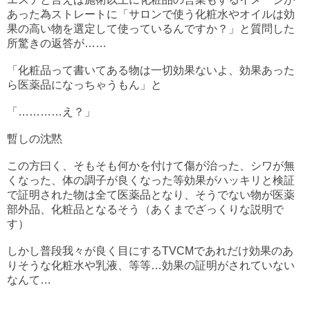
あった為ストレートに「サロンで使う化粧水やオイルは効
果の高い物を選定して使っているんですか？」と質問した
所驚きの返答が……
「化粧品って書いてある物は一切効果ないよ、効果あった
ら医薬品になっちゃうもん」と
「…………え？」
暫しの沈黙
この方曰く、そもそも何かを付けて傷が治った、シワが無
くなった、体の調子が良くなった等効果がハッキリと検証
で証明された物は全て医薬品となり、そうでない物が医薬
部外品、化粧品となるそう（あくまでざっくりな説明で
す）
しかし普段我々が良く目にするTVCMであれだけ効果のあ
りそうな化粧水や乳液、等等…効果の証明がされていない
なんて…