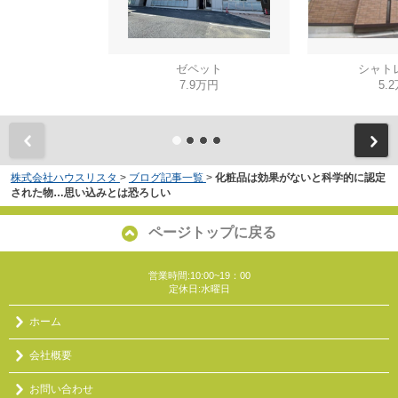
ゼペット
シャト
7.9万円
5.
株式会社ハウスリスタ
>
ブログ記事一覧
>
化粧品は効果がないと科学的に認定
された物…思い込みとは恐ろしい
ページトップに戻る
営業時間:10:00~19：00
定休日:水曜日
ホーム
会社概要
お問い合わせ