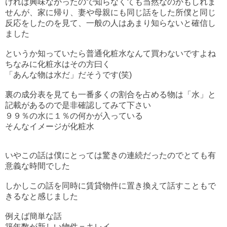
ければ興味なかったので知らなくても当然なのかもしれま
せんが、家に帰り、妻や母親にも同じ話をした所僕と同じ
反応をしたのを見て、一般の人はあまり知らないと確信し
ました
というか知っていたら普通化粧水なんて買わないですよね
ちなみに化粧水はその方曰く
「あんな物は水だ」だそうです(笑)
裏の成分表を見ても一番多くの割合を占める物は「水」と
記載があるので是非確認してみて下さい
９９％の水に１％の何かが入っている
そんなイメージが化粧水
いやこの話は僕にとっては驚きの連続だったのでとても有
意義な時間でした
しかしこの話を同時に賃貸物件に置き換えて話すこともで
きるなと感じました
例えば簡単な話
築年数が新しい物件＝キレイ