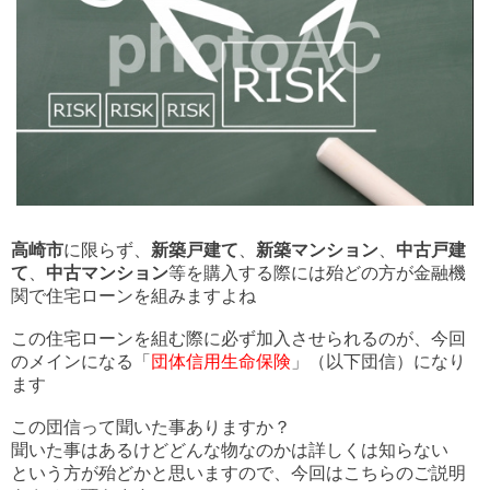
高崎市
に限らず、
新築戸建て
、
新築マンション
、
中古戸建
て
、
中古マンション
等を購入する際には殆どの方が金融機
関で住宅ローンを組みますよね
この住宅ローンを組む際に必ず加入させられるのが、今回
のメインになる「
団体信用生命保険
」（以下団信）になり
ます
この団信って聞いた事ありますか？
聞いた事はあるけどどんな物なのかは詳しくは知らない
という方が殆どかと思いますので、今回はこちらのご説明