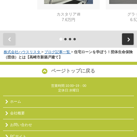
カスタリアⅦ
グラ
7.6万円
6.
株式会社ハウスリスタ
>
ブログ記事一覧
>
住宅ローンを学ぼう！団体生命保険
（団信）とは【高崎市新築戸建て】
ページトップに戻る
営業時間:10:00~19：00
定休日:水曜日
ホーム
会社概要
お問い合わせ
PCサイト