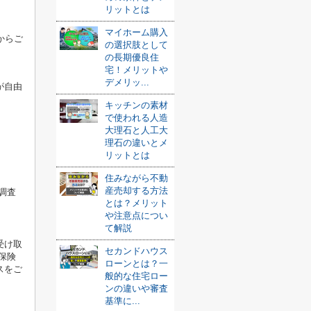
リットとは
マイホーム購入
からご
の選択肢として
の長期優良住
宅！メリットや
デメリッ...
が自由
キッチンの素材
で使われる人造
大理石と人工大
理石の違いとメ
リットとは
住みながら不動
産売却する方法
調査
とは？メリット
や注意点につい
て解説
受け取
セカンドハウス
保険
ローンとは？一
スをご
般的な住宅ロー
ンの違いや審査
基準に...