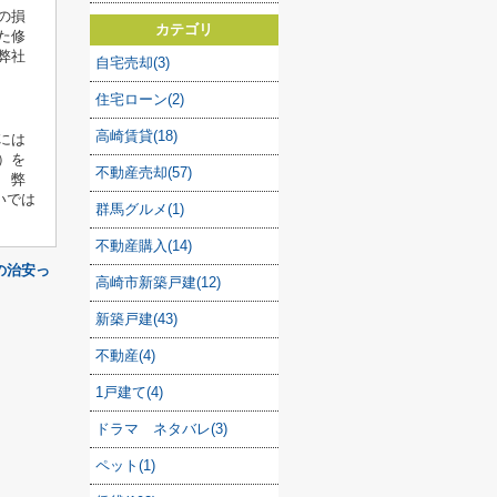
の損
カテゴリ
た修
弊社
自宅売却(3)
住宅ローン(2)
高崎賃貸(18)
には
）を
不動産売却(57)
 弊
いでは
群馬グルメ(1)
不動産購入(14)
の治安っ
高崎市新築戸建(12)
新築戸建(43)
不動産(4)
1戸建て(4)
ドラマ ネタバレ(3)
ペット(1)