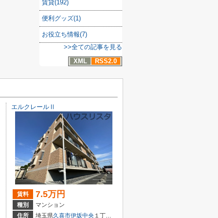
賃貸(192)
便利グッズ(1)
お役立ち情報(7)
>>全ての記事を見る
XML
RSS2.0
エルクレールⅡ
7.5万円
賃料
種別
マンション
５丁目11-1
住所
埼玉県
久喜市
伊坂中央
１丁目12₋1