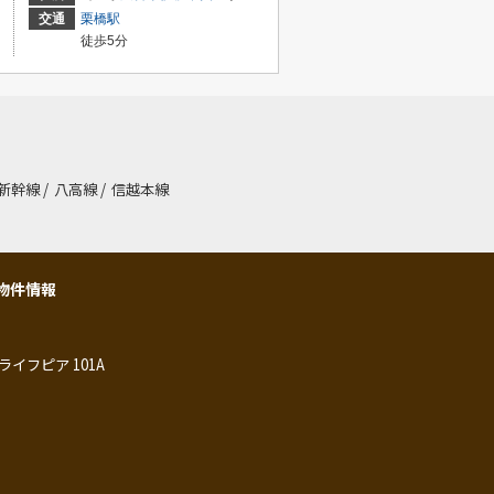
交通
栗橋駅
徒歩5分
新幹線
/
八高線
/
信越本線
物件情報
ライフピア 101A