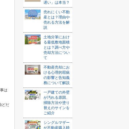
遅い」は本当？
売れにくい不動
産とは？理由や
売れる方法を解
説
土地分筆におけ
る最低敷地面積
とは？調べ方や
売却方法につい
て
不動産売却にお
ける心理的瑕疵
の影響と告知義
務について解説
た事は
一戸建ての外壁
が汚れる原因、
掃除方法や塗り
殆どだ
替えのサインを
ご紹介
シングルマザー
が不動産購入時