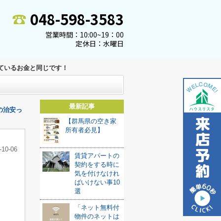
048-598-3583
営業時間：10:00~19：00
定休日：水曜日
ているお金と同じです！
最新記事
の治安っ
【群馬県の空き家
所有者必見】
-10-06
賃貸アパートの
契約をする時に
気を付けなけれ
ばいけない事10
選
「ネット無料付
物件のネットは