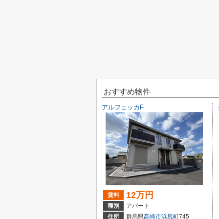
おすすめ物件
アルフェッカF
12万円
賃料
種別
アパート
住所
群馬県
高崎市
浜尻町
745