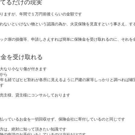
てるだけの現実
りますが、年間で１万円前後くらいの金額です
わないといけない物という認識の為か、火災保険を見直すという事さえ、す
ック塀の損傷等、申請しさえすれば簡単に保険金を受け取れるのに、それを
険金を受け取れる
大なり小なり傷が付きます
から
0年も経てばヒビ割れが各所に見えるように戸建の家等しっかりと調べれば確
す
売主様、貸主様にコンサルしております
払っているお金を一切回収せず、保険会社に寄付しているのと同じです
方は、絶対に知って頂きたい知識です
険の申請のお手伝いをしているのは当社だけです