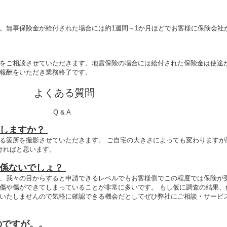
。無事保険金が給付された場合には約1週間～1か月ほどでお客様に保険会社
をご相談させていただきます。地震保険の場合には給付された保険金は使途
報酬をいただき業務終了です。
よくある質問
Q & A
をしますか？
る箇所を撮影させていただきます。 ​ご自宅の大きさによっても変わりますが
ければと思います。
関係ないでしょ？
、我々の目からすると申請できるレベルでもお客様側でこの程度では保険が
傷や傷ができてしまっていることが非常に多いです。 もし仮に調査の結果、
いたしませんので気軽に確認できる機会だとしてぜひ弊社にご相談・サービ
のですが。。