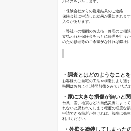
バイスをいたします。
・保険会社からの鑑定結果のご連絡
保険会社に申請した結果が通知されます
入金があります。
・弊社への報酬のお支払・修理のご相談
支払われた保険金をもとに修理を行うか
のため修理等のご希望がなければ弊社に
・​調査とはどのようなこと
お客様のご自宅の工法や構造により適す
時間はおおよそ1時間前後をみていただ
・家に大きな損傷が無いと
台風、雪、地震などの自然災害によって
れないと思われてしまう程度の軽度な損
申請できる箇所が無ければ、報酬は発生
利用ください。
・外壁を塗装してしまった