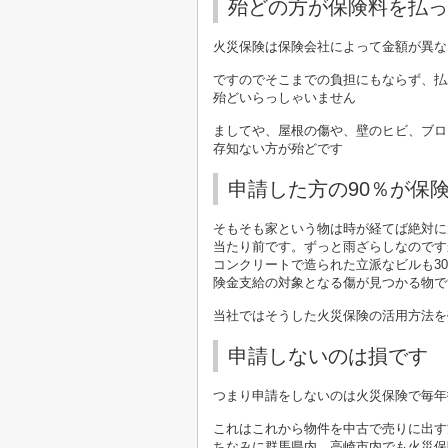
殆どの方が保険料を払っ
火災保険は保険会社によって金額が異な
ですのでそこまでの負担にもならず、払
殆どいらっしゃいません
ましてや、屋根の傷や、壁のヒビ、ブロ
存知ない方が殆どです
申請した方の90％が保
そもそも家という物は時が経てば絶対に
当たり前です。ずっと雨ざらしなのです
コンクリートで造られた立派なビルも3
険金支給の対象となる傷が見つかる物で
当社ではそうした火災保険の活用方法を
申請しないのは損です
つまり申請をしないのは火災保険で毎年
これはこれから物件を中古で売りに出す
ちなみに群馬県内、高崎市内でも火災保