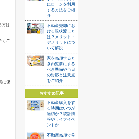
にローンを利用
する方法をご紹
介
る方は
不動産売却にお
ける現状渡しと
は？メリット・
全くご
デメリットにつ
いて解説
家を売却すると
き内覧前にする
べき準備や当日
の対応と注意点
をご紹介
実に保
おすすめ記事
不動産購入をす
る時期はいつが
適切か？統計情
報やライフイベ
ントか...
不動産売却で希