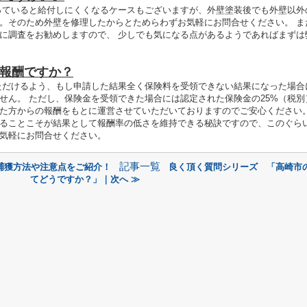
ていると給付しにくくなるケースもございますが​、外壁塗装後でも外壁以外
。そのため外壁を修理したからとためらわずお気軽にお問合せください。 ま
に調査をお勧めしますので、 ​少しでも気になる点があるようであればまずは
報酬ですか？
ただけるよう、もし申請した結果全く保険料を受領できない結果になった場合
せん。 ただし、保険金を受領できた場合には認定された保険金の25%（税別
た方からの報酬をもとに運営させていただいておりますのでご安心ください。
ることこそが結果として報酬率の低さを維持できる秘訣ですので、このぐら
気軽にお問合せください。
記事一覧
捕獲方法や注意点をご紹介！
良く頂く質問シリーズ 「高崎市
てどうですか？」｜次へ ≫