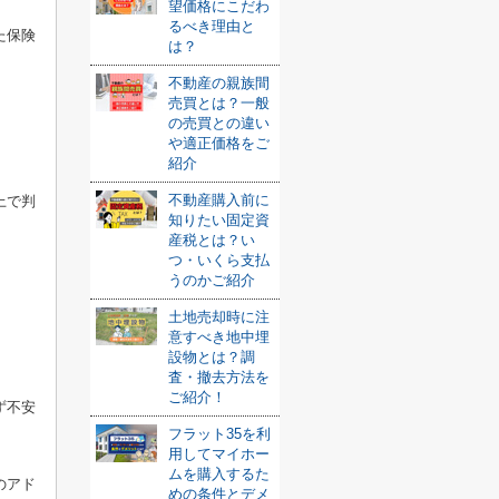
望価格にこだわ
るべき理由と
た保険
は？
不動産の親族間
売買とは？一般
の売買との違い
や適正価格をご
紹介
不動産購入前に
上で判
知りたい固定資
産税とは？い
つ・いくら支払
うのかご紹介
土地売却時に注
意すべき地中埋
設物とは？調
査・撤去方法を
ご紹介！
ず不安
フラット35を利
用してマイホー
ムを購入するた
のアド
めの条件とデメ