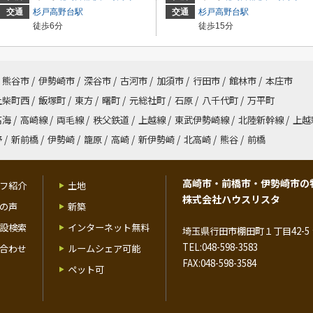
交通
杉戸高野台駅
交通
杉戸高野台駅
徒歩6分
徒歩15分
熊谷市
/
伊勢崎市
/
深谷市
/
古河市
/
加須市
/
行田市
/
館林市
/
本庄市
上柴町西
/
飯塚町
/
東方
/
曙町
/
元総社町
/
石原
/
八千代町
/
万平町
高海
/
高崎線
/
両毛線
/
秩父鉄道
/
上越線
/
東武伊勢崎線
/
北陸新幹線
/
上越
野
/
新前橋
/
伊勢崎
/
籠原
/
高崎
/
新伊勢崎
/
北高崎
/
熊谷
/
前橋
高崎市・前橋市・伊勢崎市の
フ紹介
土地
株式会社ハウスリスタ
の声
新築
設検索
インターネット無料
埼玉県行田市棚田町１丁目42-5 
TEL:048-598-3583
合わせ
ルームシェア可能
FAX:048-598-3584
ペット可