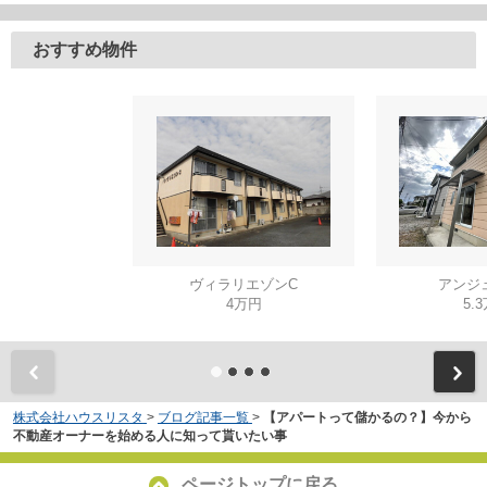
おすすめ物件
ヴィラリエゾンC
アンジ
4万円
5.
株式会社ハウスリスタ
>
ブログ記事一覧
>
【アパートって儲かるの？】今から
不動産オーナーを始める人に知って貰いたい事
ページトップに戻る