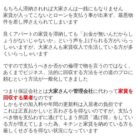
もちろん滞納されれば大家さんは一銭にもなりません
家賃が入ってこないとローンを支払う事が出来ず、最悪物
件を差し押さえられてしまいます
良くアパートの家賃を滞納しても「お金が無いんだからし
ょうがないじゃないか」という声を上げられる方がいらっ
しゃいますが、大家さんも家賃収入で生活している方が多
くいらっしゃいます
ですので支払うべきか否かの倫理で物を言うのではなく、
あくまでビジネス、法的に回収する方法をその道のプロに
頼むという方法が一般化してきました
つまり保証会社とは
大家さん
や
管理会社
に代わって
家賃を
回収する業者
なのです
しかもその加入料や年間の更新料は入居者の負担です
これは正直おかしいと言わざるを得ないのですが、支払う
べき物を支払わずに逃げてしまう所謂「逃げ得」をしてい
る方が増えてしまった為、キチンと家賃を納めている方も
厳しくせざるを得ない状況になっています