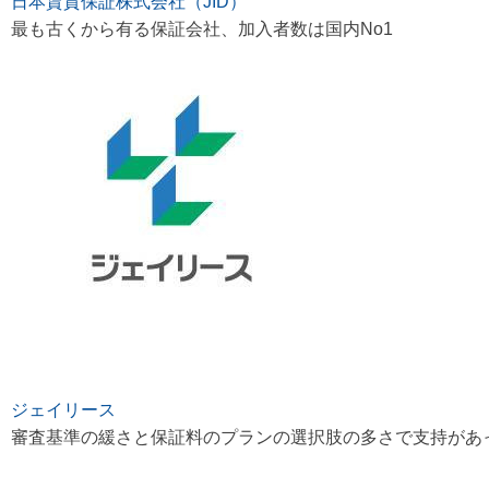
日本賃貸保証株式会社（JID）
ウェブの結果（サイトリンク付き）
最も古くから有る保証会社、加入者数は国内No1
ジェイリース
審査基準の緩さと保証料のプランの選択肢の多さで支持があ