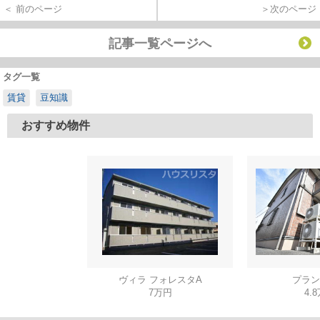
＜ 前のページ
＞次のページ
記事一覧ページへ
タグ一覧
賃貸
豆知識
おすすめ物件
ヴィラ フォレスタA
プラン
7万円
4.