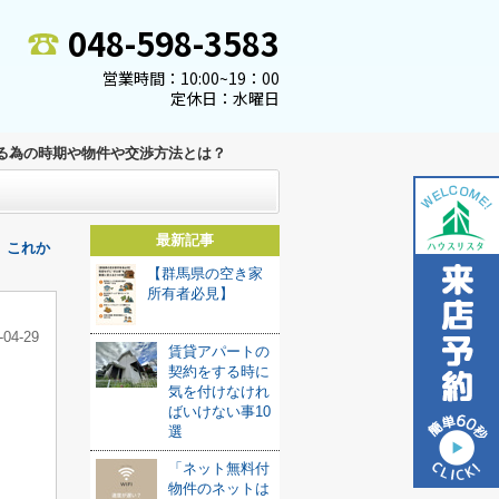
048-598-3583
営業時間：10:00~19：00
定休日：水曜日
る為の時期や物件や交渉方法とは？
最新記事
これか
【群馬県の空き家
所有者必見】
-04-29
賃貸アパートの
契約をする時に
気を付けなけれ
ばいけない事10
選
「ネット無料付
物件のネットは