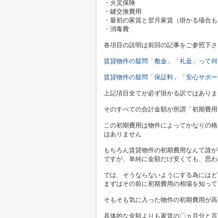
・火災保険
・鍵交換費用
・最初の家賃と翌月家賃（掛かる場合も
・消毒費
各項目の説明は前回の記事をご参照下さ
賃貸物件の疑問「敷金」「礼金」って何
賃貸物件の疑問「保証料」「安心サポー
上記項目全てが必ず掛かる訳ではありま
そのすべての合計金額が所謂「初期費用
この初期費用は物件によってかなりの格
はありません
もちろん賃貸物件の初期費用なんて誰が
ですが、単純に金額だけ安くても、思わ
では、そうならないようにする為にはど
まずはその前に初期費用の相場を知って
そもそも気に入った物件の初期費用が高
具体的な金額よりも家賃の〇ヵ月分と言