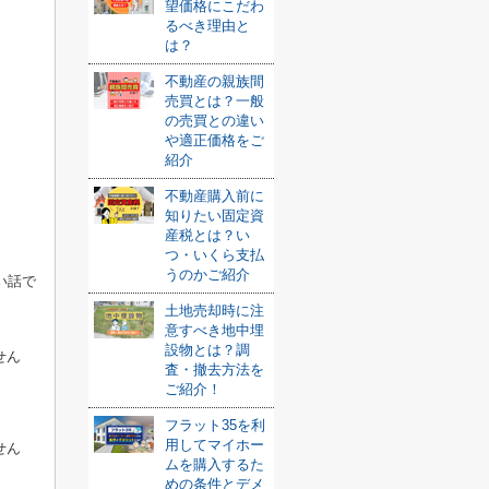
望価格にこだわ
るべき理由と
は？
不動産の親族間
売買とは？一般
の売買との違い
や適正価格をご
紹介
不動産購入前に
知りたい固定資
産税とは？い
つ・いくら支払
うのかご紹介
い話で
土地売却時に注
意すべき地中埋
設物とは？調
せん
査・撤去方法を
ご紹介！
フラット35を利
用してマイホー
せん
ムを購入するた
めの条件とデメ