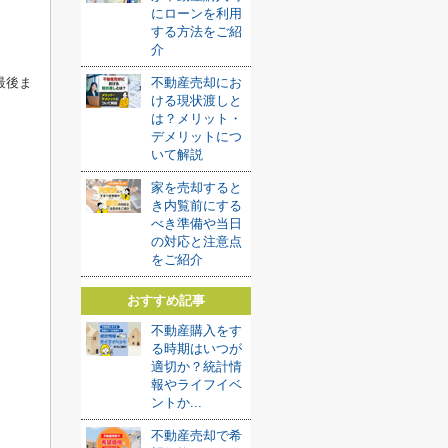
にローンを利用
する方法をご紹
介
最後ま
不動産売却にお
ける現状渡しと
は？メリット・
デメリットにつ
いて解説
家を売却すると
き内覧前にする
べき準備や当日
の対応と注意点
をご紹介
おすすめ記事
不動産購入をす
る時期はいつが
適切か？統計情
報やライフイベ
ントか...
不動産売却で希