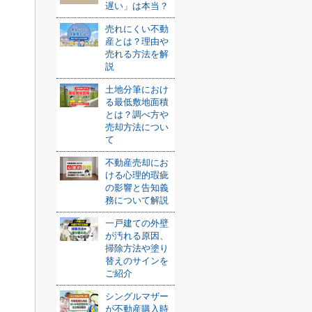
遅い」は本当？
売れにくい不動
産とは？理由や
売れる方法を解
説
土地分筆におけ
る最低敷地面積
とは？調べ方や
売却方法につい
て
不動産売却にお
ける心理的瑕疵
の影響と告知義
務について解説
一戸建ての外壁
が汚れる原因、
掃除方法や塗り
替えのサインを
ご紹介
シングルマザー
が不動産購入時