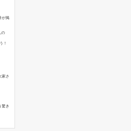
件が掲
人の
う！
大家さ
う驚き