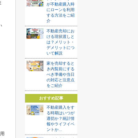
ま
が不動産購入時
にローンを利用
する方法をご紹
介
い
不動産売却にお
ける現状渡しと
は？メリット・
デメリットにつ
いて解説
家を売却すると
き内覧前にする
べき準備や当日
の対応と注意点
をご紹介
おすすめ記事
不動産購入をす
る時期はいつが
適切か？統計情
報やライフイベ
ントか...
利用