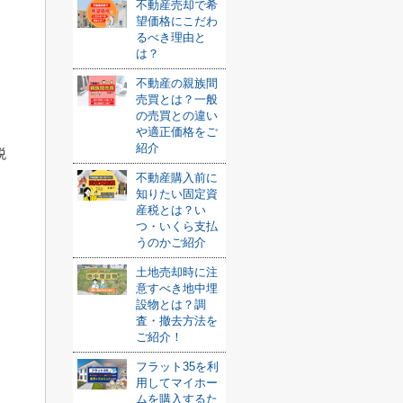
不動産売却で希
望価格にこだわ
るべき理由と
は？
不動産の親族間
売買とは？一般
の売買との違い
や適正価格をご
紹介
税
不動産購入前に
知りたい固定資
産税とは？い
つ・いくら支払
うのかご紹介
土地売却時に注
意すべき地中埋
設物とは？調
査・撤去方法を
ご紹介！
フラット35を利
用してマイホー
ムを購入するた