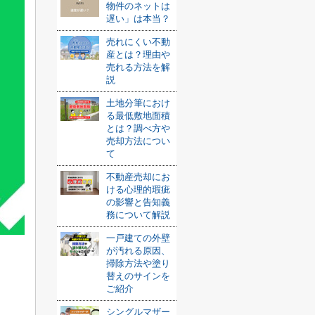
物件のネットは
遅い」は本当？
売れにくい不動
産とは？理由や
売れる方法を解
説
土地分筆におけ
る最低敷地面積
とは？調べ方や
売却方法につい
て
不動産売却にお
ける心理的瑕疵
の影響と告知義
務について解説
一戸建ての外壁
が汚れる原因、
掃除方法や塗り
替えのサインを
ご紹介
シングルマザー