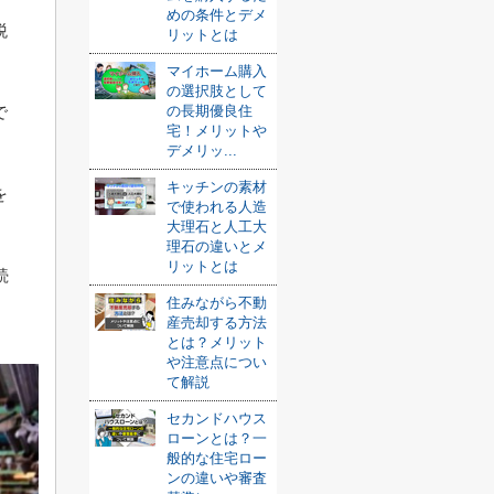
めの条件とデメ
税
リットとは
マイホーム購入
の選択肢として
で
の長期優良住
宅！メリットや
デメリッ...
キッチンの素材
を
で使われる人造
大理石と人工大
理石の違いとメ
リットとは
続
住みながら不動
産売却する方法
とは？メリット
や注意点につい
て解説
セカンドハウス
ローンとは？一
般的な住宅ロー
ンの違いや審査