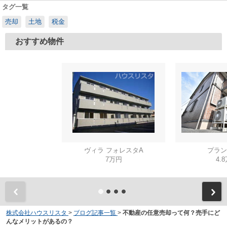
タグ一覧
売却
土地
税金
おすすめ物件
ヴィラ フォレスタA
プラン
7万円
4.
株式会社ハウスリスタ
>
ブログ記事一覧
>
不動産の任意売却って何？売手にど
んなメリットがあるの？