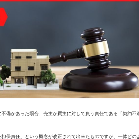
に不備があった場合、売主が買主に対して負う責任である「契約不
疵担保責任」という概念が改正されて出来たものですが、一体どの