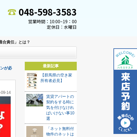
048-598-3583
営業時間：10:00~19：00
定休日：水曜日
適合責任」とは？
最新記事
ンが必
【群馬県の空き家
所有者必見】
-09-14
賃貸アパートの
契約をする時に
気を付けなけれ
ばいけない事10
選
「ネット無料付
物件のネットは