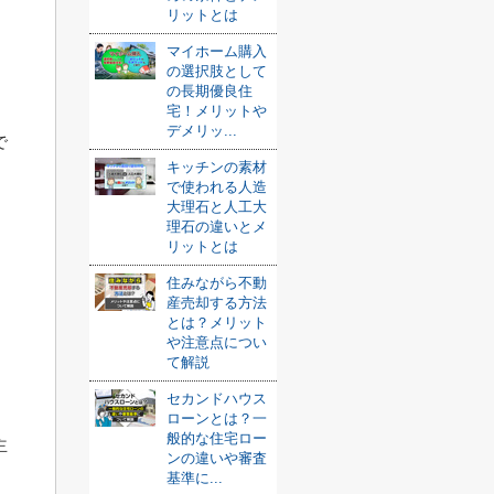
リットとは
マイホーム購入
、
の選択肢として
の長期優良住
宅！メリットや
デメリッ...
で
キッチンの素材
で使われる人造
大理石と人工大
理石の違いとメ
リットとは
住みながら不動
産売却する方法
とは？メリット
や注意点につい
て解説
セカンドハウス
ローンとは？一
般的な住宅ロー
主
ンの違いや審査
基準に...