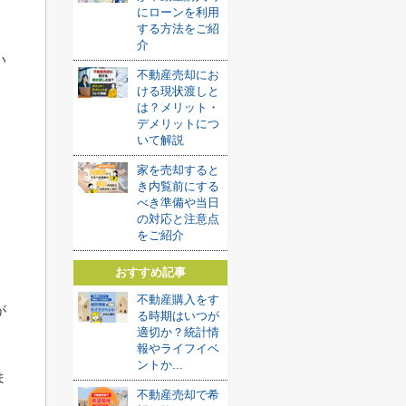
にローンを利用
する方法をご紹
介
い
不動産売却にお
ける現状渡しと
は？メリット・
デメリットにつ
いて解説
家を売却すると
き内覧前にする
べき準備や当日
の対応と注意点
をご紹介
おすすめ記事
不動産購入をす
が
る時期はいつが
適切か？統計情
報やライフイベ
ントか...
ま
不動産売却で希