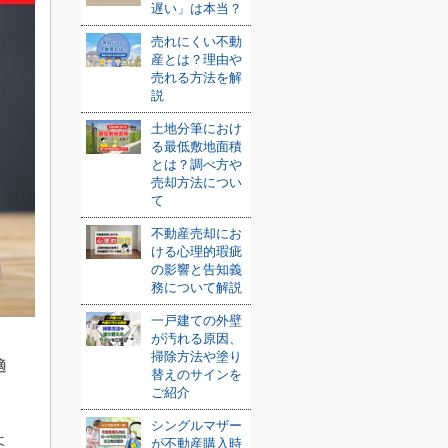
遅い」は本当？
売れにくい不動
産とは？理由や
売れる方法を解
説
土地分筆におけ
る最低敷地面積
とは？調べ方や
売却方法につい
て
不動産売却にお
ける心理的瑕疵
の影響と告知義
務について解説
一戸建ての外壁
が汚れる原因、
掃除方法や塗り
適
替えのサインを
ご紹介
シングルマザー
よ
が不動産購入時