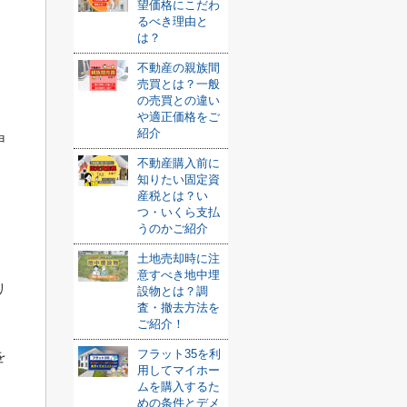
望価格にこだわ
るべき理由と
、
は？
不動産の親族間
売買とは？一般
の売買との違い
、
や適正価格をご
紹介
申
不動産購入前に
知りたい固定資
産税とは？い
つ・いくら支払
うのかご紹介
土地売却時に注
意すべき地中埋
リ
設物とは？調
査・撤去方法を
ご紹介！
フラット35を利
を
用してマイホー
ムを購入するた
めの条件とデメ