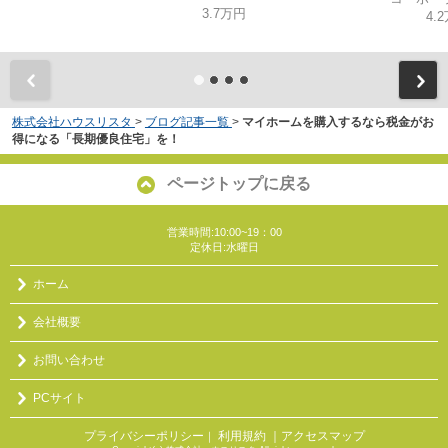
3.7万円
4.
株式会社ハウスリスタ
>
ブログ記事一覧
>
マイホームを購入するなら税金がお
得になる「長期優良住宅」を！
ページトップに戻る
営業時間:10:00~19：00
定休日:水曜日
ホーム
会社概要
お問い合わせ
PCサイト
プライバシーポリシー
利用規約
｜アクセスマップ
｜