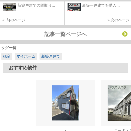
新築戸建ての間取り...
新築一戸建てを購入...
＜ 前のページ
＞次のページ
記事一覧ページへ
タグ一覧
税金
マイホーム
新築戸建て
おすすめ物件
-
コーポ・