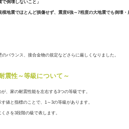
震で倒壊しないこと」
規模地震でほとんど損傷せず、震度6強～7程度の大地震でも倒壊・
震壁のバランス、接合金物の規定などさらに厳しくなりました。
耐震性～等級について～
のが、家の耐震性能を左右する3つの等級です。
す値と指標のことで、1～3の等級があります。
にくさを3段階の級で表します。