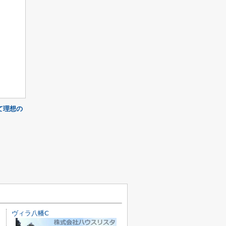
て理想の
ヴィラ八幡Ⅽ