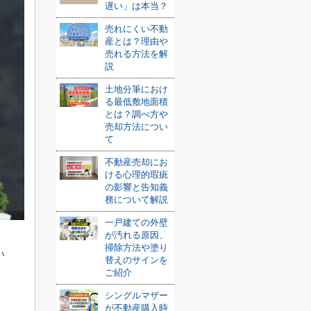
遅い」は本当？
売れにくい不動
産とは？理由や
売れる方法を解
説
土地分筆におけ
る最低敷地面積
とは？調べ方や
売却方法につい
て
不動産売却にお
ける心理的瑕疵
の影響と告知義
務について解説
一戸建ての外壁
が汚れる原因、
掃除方法や塗り
い
替えのサインを
ご紹介
シングルマザー
が不動産購入時