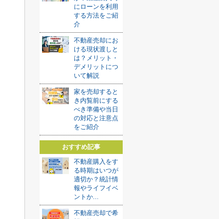
にローンを利用
する方法をご紹
介
不動産売却にお
ける現状渡しと
は？メリット・
デメリットにつ
いて解説
家を売却すると
き内覧前にする
べき準備や当日
の対応と注意点
をご紹介
おすすめ記事
。
不動産購入をす
。
る時期はいつが
適切か？統計情
報やライフイベ
ントか...
不動産売却で希