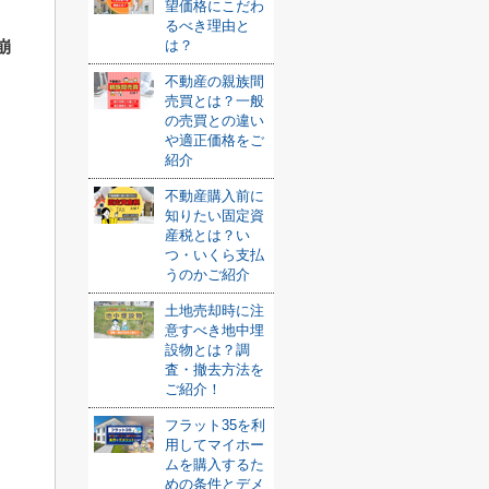
望価格にこだわ
るべき理由と
崩
は？
不動産の親族間
売買とは？一般
の売買との違い
や適正価格をご
紹介
不動産購入前に
知りたい固定資
産税とは？い
つ・いくら支払
うのかご紹介
土地売却時に注
意すべき地中埋
設物とは？調
査・撤去方法を
ご紹介！
フラット35を利
用してマイホー
ムを購入するた
めの条件とデメ