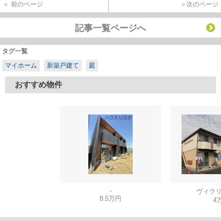
＜ 前のページ
＞次のページ
記事一覧ページへ
タグ一覧
マイホーム
新築戸建て
庭
おすすめ物件
-
ヴィラリ
8.5万円
4