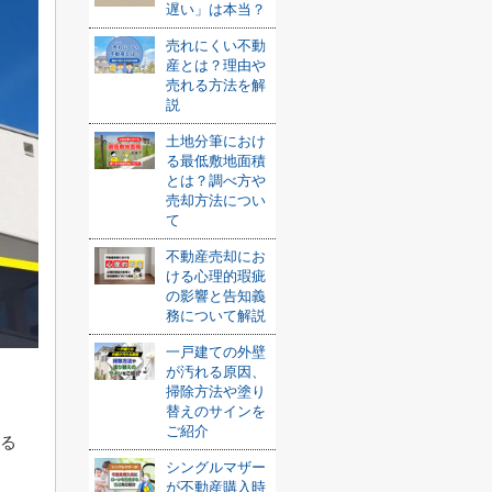
遅い」は本当？
売れにくい不動
産とは？理由や
売れる方法を解
説
土地分筆におけ
る最低敷地面積
とは？調べ方や
売却方法につい
て
不動産売却にお
ける心理的瑕疵
の影響と告知義
務について解説
一戸建ての外壁
が汚れる原因、
掃除方法や塗り
替えのサインを
ご紹介
れる
シングルマザー
が不動産購入時