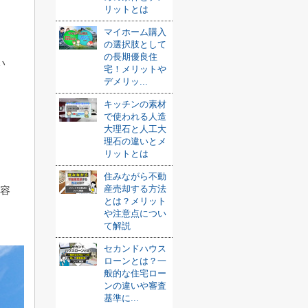
リットとは
マイホーム購入
。
の選択肢として
の長期優良住
い
宅！メリットや
デメリッ...
キッチンの素材
で使われる人造
大理石と人工大
理石の違いとメ
リットとは
住みながら不動
産売却する方法
内容
とは？メリット
や注意点につい
て解説
セカンドハウス
ローンとは？一
般的な住宅ロー
ンの違いや審査
基準に...