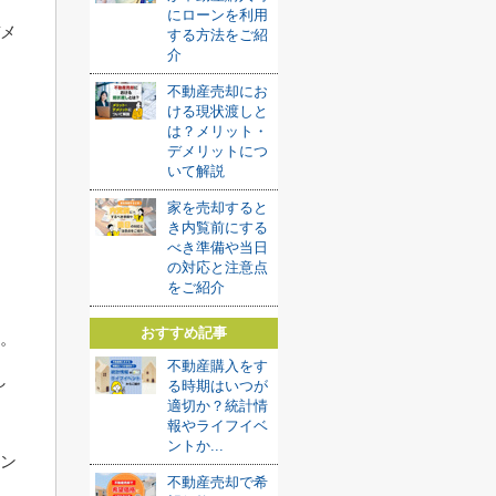
にローンを利用
デメ
する方法をご紹
介
不動産売却にお
ける現状渡しと
は？メリット・
デメリットにつ
いて解説
家を売却すると
き内覧前にする
べき準備や当日
の対応と注意点
をご紹介
おすすめ記事
す。
不動産購入をす
し
る時期はいつが
適切か？統計情
報やライフイベ
ントか...
ビン
不動産売却で希