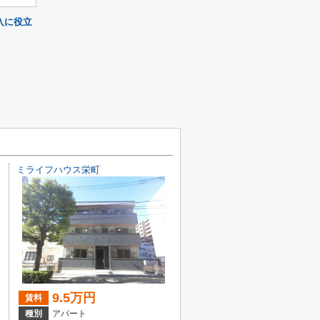
入に役立
ミライフハウス栄町
9.5万円
賃料
種別
アパート