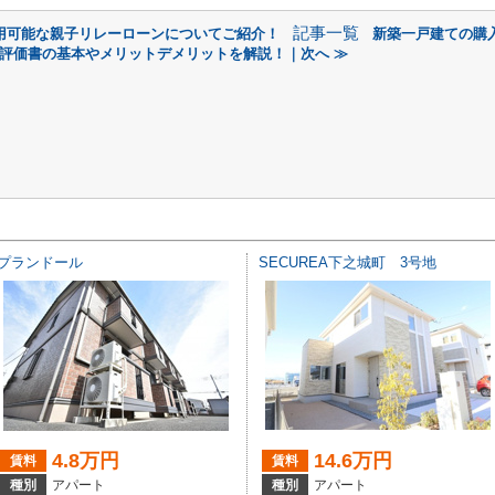
記事一覧
用可能な親子リレーローンについてご紹介！
新築一戸建ての購
評価書の基本やメリットデメリットを解説！｜次へ ≫
プランドール
SECUREA下之城町 3号地
4.8万円
14.6万円
賃料
賃料
種別
アパート
種別
アパート