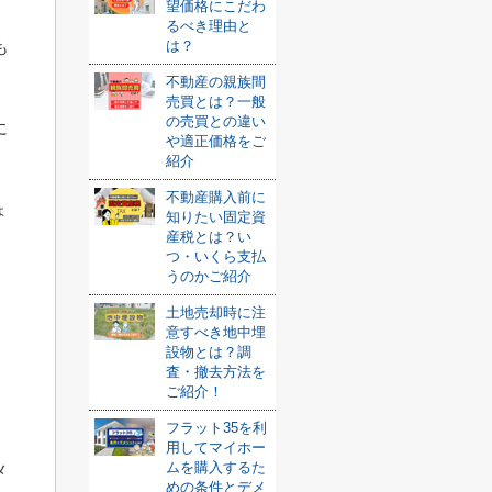
望価格にこだわ
るべき理由と
も
は？
不動産の親族間
売買とは？一般
の売買との違い
に
や適正価格をご
紹介
不動産購入前に
ょ
知りたい固定資
産税とは？い
つ・いくら支払
うのかご紹介
土地売却時に注
意すべき地中埋
設物とは？調
査・撤去方法を
ご紹介！
フラット35を利
用してマイホー
ムを購入するた
メ
めの条件とデメ