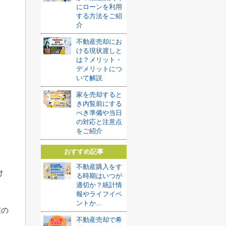
にローンを利用
する方法をご紹
介
不動産売却にお
ける現状渡しと
は？メリット・
デメリットにつ
いて解説
家を売却すると
き内覧前にする
べき準備や当日
の対応と注意点
をご紹介
おすすめ記事
不動産購入をす
け
る時期はいつが
適切か？統計情
報やライフイベ
ントか...
在の
不動産売却で希