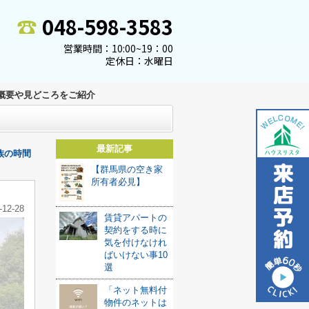
048-598-3583
営業時間：10:00~19：00
定休日：水曜日
概要や見どころをご紹介
最新記事
族の時間
【群馬県の空き家
所有者必見】
-12-28
賃貸アパートの
契約をする時に
気を付けなけれ
ばいけない事10
選
「ネット無料付
物件のネットは