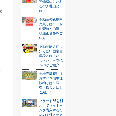
望価格にこだわ
るべき理由と
築
は？
不動産の親族間
売買とは？一般
の売買との違い
や適正価格をご
紹介
。
不動産購入前に
知りたい固定資
産税とは？い
。
つ・いくら支払
うのかご紹介
も
土地売却時に注
意すべき地中埋
設物とは？調
査・撤去方法を
ご紹介！
フラット35を利
用してマイホー
ムを購入するた
めの条件とデメ