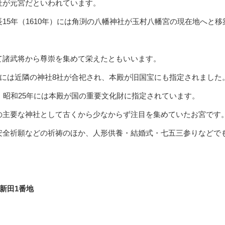
社が元宮だといわれています。
15年（1610年）には角渕の八幡神社が玉村八幡宮の現在地へと移
て諸武将から尊崇を集めて栄えたともいいます。
年には近隣の神社8社が合祀され、本殿が旧国宝にも指定されました
、昭和25年には本殿が国の重要文化財に指定されています。
の主要な神社として古くから少なからず注目を集めていたお宮です
安全祈願などの祈祷のほか、人形供養・結婚式・七五三参りなどで
新田1番地