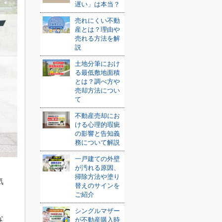
遅い」は本当？
売れにくい不動
産とは？理由や
売れる方法を解
説
土地分筆におけ
る最低敷地面積
とは？調べ方や
売却方法につい
て
不動産売却にお
ける心理的瑕疵
の影響と告知義
務について解説
一戸建ての外壁
が汚れる原因、
掃除方法や塗り
気
替えのサインを
ご紹介
シングルマザー
な
が不動産購入時