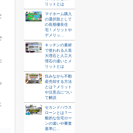
リットとは
マイホーム購入
て
の選択肢として
の長期優良住
宅！メリットや
デメリッ...
で
キッチンの素材
で使われる人造
大理石と人工大
た
理石の違いとメ
リットとは
住みながら不動
産売却する方法
も
とは？メリット
や注意点につい
て解説
こ
セカンドハウス
ローンとは？一
般的な住宅ロー
ンの違いや審査
基準に...