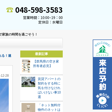
048-598-3583
営業時間：10:00~19：00
定休日：水曜日
で家族の時間を過ごそう！
最新記事
れる！連
【群馬県の空き家
所有者必見】
-12-28
賃貸アパートの
契約をする時に
気を付けなけれ
ばいけない事10
選
「ネット無料付
物件のネットは