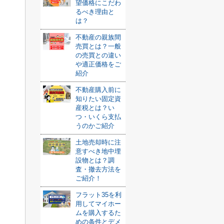
望価格にこだわ
るべき理由と
は？
不動産の親族間
売買とは？一般
の売買との違い
や適正価格をご
紹介
不動産購入前に
知りたい固定資
産税とは？い
つ・いくら支払
うのかご紹介
土地売却時に注
意すべき地中埋
設物とは？調
査・撤去方法を
ご紹介！
フラット35を利
用してマイホー
ムを購入するた
めの条件とデメ