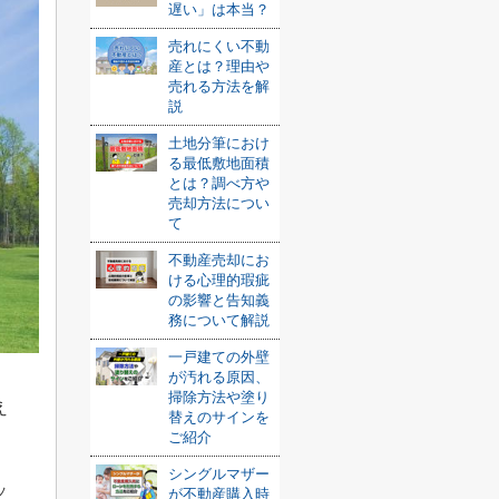
遅い」は本当？
売れにくい不動
産とは？理由や
売れる方法を解
説
土地分筆におけ
る最低敷地面積
とは？調べ方や
売却方法につい
て
不動産売却にお
ける心理的瑕疵
の影響と告知義
務について解説
一戸建ての外壁
が汚れる原因、
掃除方法や塗り
え
替えのサインを
ご紹介
シングルマザー
ッ
が不動産購入時