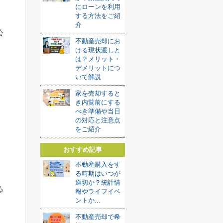
にローンを利用
する方法をご紹
介
公
不動産売却にお
ける現状渡しと
は？メリット・
デメリットにつ
いて解説
家を売却すると
き内覧前にする
べき準備や当日
の対応と注意点
をご紹介
おすすめ記事
不動産購入をす
る時期はいつが
適切か？統計情
る
報やライフイベ
ントか...
不動産売却で希