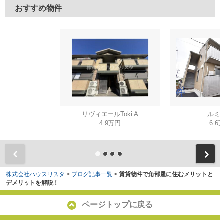
おすすめ物件
リヴィエールToki A
ルミ
4.9万円
6.
株式会社ハウスリスタ
>
ブログ記事一覧
>
賃貸物件で角部屋に住むメリットと
デメリットを解説！
ページトップに戻る