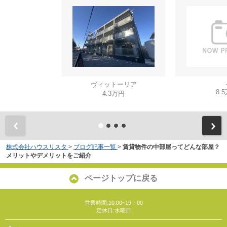
ヴィットーリア
8.
4.3万円
株式会社ハウスリスタ
>
ブログ記事一覧
>
賃貸物件の中部屋ってどんな部屋？
メリットやデメリットをご紹介
ページトップに戻る
営業時間:10:00~19：00
定休日:水曜日