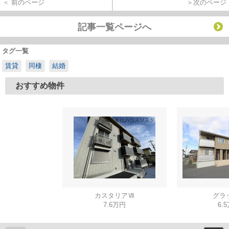
＜ 前のページ
＞次のページ
記事一覧ページへ
タグ一覧
賃貸
同棲
結婚
おすすめ物件
カスタリアⅦ
グラ
7.6万円
6.