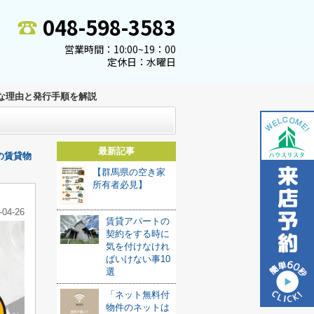
048-598-3583
営業時間：10:00~19：00
定休日：水曜日
な理由と発行手順を解説
最新記事
の賃貸物
【群馬県の空き家
所有者必見】
-04-26
賃貸アパートの
契約をする時に
気を付けなけれ
ばいけない事10
選
「ネット無料付
物件のネットは