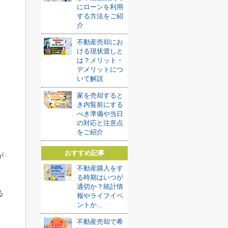
にローンを利用
する方法をご紹
介
不動産売却にお
ける現状渡しと
は？メリット・
デメリットにつ
いて解説
家を売却すると
き内覧前にする
べき準備や当日
の対応と注意点
をご紹介
おすすめ記事
が
不動産購入をす
る時期はいつが
適切か？統計情
る
報やライフイベ
ントか...
不動産売却で希