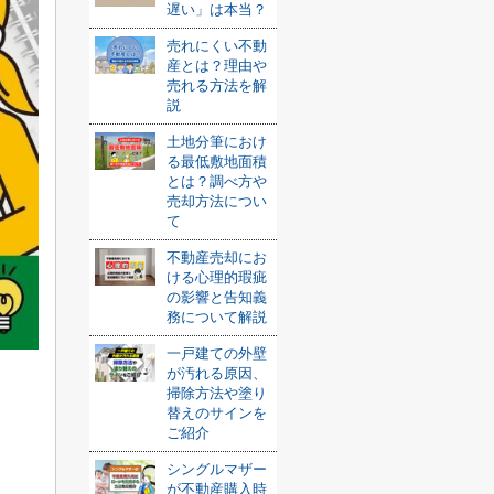
遅い」は本当？
売れにくい不動
産とは？理由や
売れる方法を解
説
土地分筆におけ
る最低敷地面積
とは？調べ方や
売却方法につい
て
不動産売却にお
ける心理的瑕疵
の影響と告知義
務について解説
一戸建ての外壁
が汚れる原因、
掃除方法や塗り
替えのサインを
ご紹介
シングルマザー
が不動産購入時