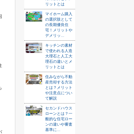
リットとは
マイホーム購入
困
の選択肢として
の長期優良住
。
宅！メリットや
デメリッ...
キッチンの素材
で使われる人造
大理石と人工大
理石の違いとメ
住
リットとは
住みながら不動
産売却する方法
も
とは？メリット
や注意点につい
て解説
セカンドハウス
ローンとは？一
般的な住宅ロー
ンの違いや審査
基準に...
バ