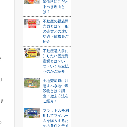
望価格にこだわ
るべき理由と
は？
不動産の親族間
売買とは？一般
の売買との違い
や適正価格をご
紹介
不動産購入前に
知りたい固定資
ま
産税とは？い
つ・いくら支払
うのかご紹介
用
土地売却時に注
意すべき地中埋
設物とは？調
査・撤去方法を
あま
ご紹介！
フラット35を利
用してマイホー
ムを購入するた
ら
めの条件とデメ