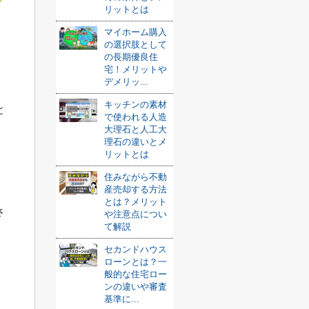
特
リットとは
マイホーム購入
の選択肢として
の長期優良住
宅！メリットや
デメリッ...
。
キッチンの素材
と
で使われる人造
大理石と人工大
理石の違いとメ
リットとは
。
住みながら不動
産売却する方法
とは？メリット
さ
や注意点につい
て解説
セカンドハウス
ローンとは？一
般的な住宅ロー
ンの違いや審査
基準に...