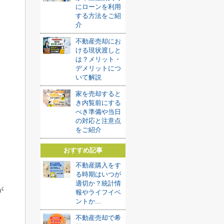
にローンを利用
する方法をご紹
介
不動産売却にお
ける現状渡しと
は？メリット・
デメリットにつ
いて解説
家を売却すると
き内覧前にする
べき準備や当日
の対応と注意点
をご紹介
おすすめ記事
不動産購入をす
る時期はいつが
適切か？統計情
が
報やライフイベ
ントか...
不動産売却で希