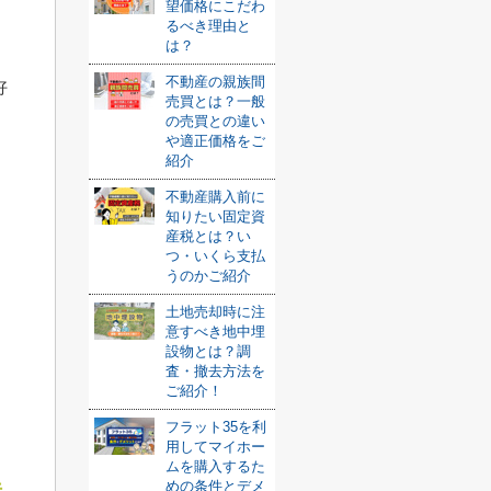
望価格にこだわ
るべき理由と
は？
不動産の親族間
好
売買とは？一般
の売買との違い
や適正価格をご
紹介
不動産購入前に
知りたい固定資
産税とは？い
つ・いくら支払
うのかご紹介
土地売却時に注
意すべき地中埋
設物とは？調
査・撤去方法を
ご紹介！
フラット35を利
用してマイホー
ムを購入するた
めの条件とデメ