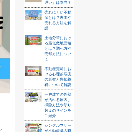
遅い」は本当？
売れにくい不動
産とは？理由や
売れる方法を解
説
土地分筆におけ
る最低敷地面積
とは？調べ方や
売却方法につい
て
不動産売却にお
ける心理的瑕疵
の影響と告知義
務について解説
一戸建ての外壁
が汚れる原因、
掃除方法や塗り
替えのサインを
ご紹介
シングルマザー
ン
が不動産購入時