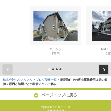
エルンテ
D-RES
5万円
9.
株式会社ハウスリスタ
>
ブログ記事一覧
>
賃貸物件での害虫駆除費用は誰の負
担？原因と階層ごとの被害について解説！
ページトップに戻る
営業時間:10:00~19：00
定休日:水曜日